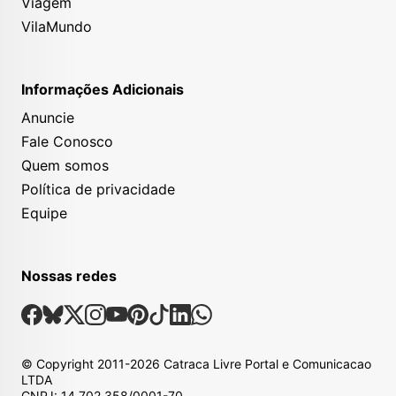
Viagem
VilaMundo
Informações Adicionais
Anuncie
Fale Conosco
Quem somos
Política de privacidade
Equipe
Nossas redes
Nossas Redes Sociais
Facebook
Bsky
X
Instagram
Youtube
Pinterest
Tiktok
Linkedin
Whatsapp
© Copyright
2011-2026
Catraca Livre Portal e Comunicacao
LTDA
CNPJ: 14.702.358/0001-70