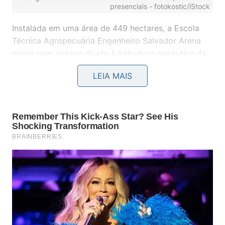
presenciais -
fotokostic/iStock
Instalada em uma área de 449 hectares, a Escola
Técnica Agropecuária Engenheiro Salvador Arena
conta com acesso direto à estrutura produtiva da
Agroindustrial Salvador Arena
, nos setores agrícola
LEIA MAIS
e pecuário, possibilitando uma formação altamente
prática desde o início.
A
unidade dispõe de infraestrutura moderna, com
salas de aula equipadas, e duas estações de
aprendizagem
: a Estação do Conhecimento,
voltada ao estudo de tecnologias e consulta de
acervo, e a Estação Ciência, para
aulas práticas nas
áreas de ciências agrárias, ciências da natureza e
topografia
.
Outro diferencial é o Núcleo de Apoio às Carreiras
(NAC), que p
romove oficinas de desenvolvimento