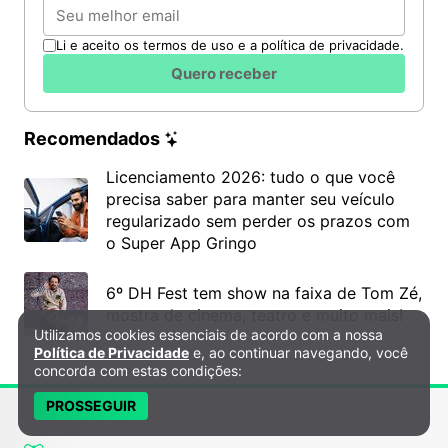
Email
Li e aceito os termos de uso e a política de privacidade.
Quero receber
Recomendados
Licenciamento 2026: tudo o que você
precisa saber para manter seu veículo
regularizado sem perder os prazos com
o Super App Gringo
6º DH Fest tem show na faixa de Tom Zé,
mostra de cinema, teatro e muito mais!
Utilizamos cookies essenciais de acordo com a nossa
Política de Privacidade e Cookies
Política de Privacidade
e, ao continuar navegando, você
concorda com estas condições:
PROSSEGUIR