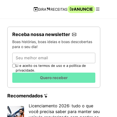
ANUNCIE
GIRA
RECEITAS
Navegação Rápida
Abrir men
Receba nossa newsletter
Boas histórias, boas ideias e boas descobertas
para o seu dia!
Email
Li e aceito os termos de uso e a política de
privacidade.
Quero receber
Recomendados
Licenciamento 2026: tudo o que
você precisa saber para manter seu