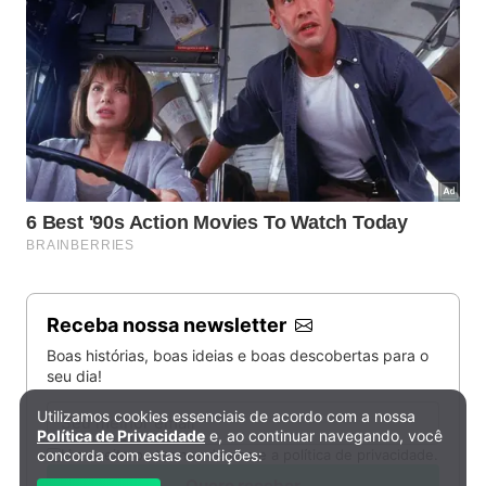
Receba nossa newsletter
Boas histórias, boas ideias e boas descobertas para o
seu dia!
Email
Utilizamos cookies essenciais de acordo com a nossa
Política de Privacidade e Cookies
Política de Privacidade
e, ao continuar navegando, você
Li e aceito os termos de uso e a política de privacidade.
concorda com estas condições:
Quero receber