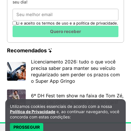
seu dia!
Email
Li e aceito os termos de uso e a política de privacidade.
Quero receber
Recomendados
Licenciamento 2026: tudo o que você
precisa saber para manter seu veículo
regularizado sem perder os prazos com
o Super App Gringo
6º DH Fest tem show na faixa de Tom Zé,
mostra de cinema, teatro e muito mais!
Utilizamos cookies essenciais de acordo com a nossa
Política de Privacidade e Cookies
Política de Privacidade
e, ao continuar navegando, você
concorda com estas condições:
PROSSEGUIR