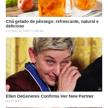
Administração (noturno): 40 vagas. Formação em
gestão financeira, de pessoas e de mercado, com
foco em inovação, estratégia e
empreendedorismo.
Engenharia de Computação (noturno): 40
vagas. Ênfase em automação, desenvolvimento
de sistemas, IA, IOT, Indústria 4.0, segurança da
informação e outros
Engenharia de Alimentos (matutino): 40
vagas. Atuação em todas as etapas da cadeia
produtiva, com foco em qualidade, inovação e
sustentabilidade, desenvolvimento de novos
produtos alimentícios, análises físico-químicas,
rastreabilidade etc,
Engenharia de Controle e Automação (matutino):
40 vagas. Integração de elétrica, mecânica,
eletrônica e computação para automação
industrial, indústria 4.0, gêmeo digital e outros.