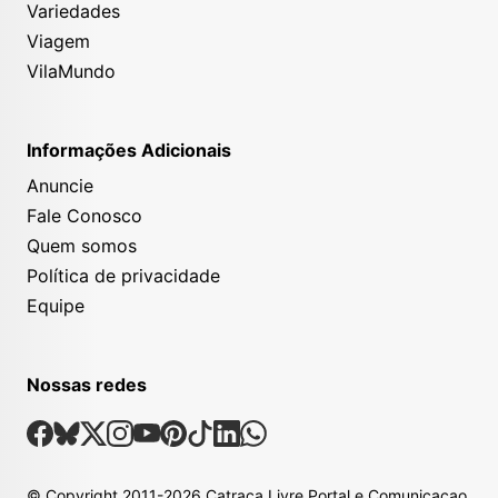
Variedades
Viagem
VilaMundo
Informações Adicionais
Anuncie
Fale Conosco
Quem somos
Política de privacidade
Equipe
Nossas redes
Nossas Redes Sociais
Facebook
Bsky
X
Instagram
Youtube
Pinterest
Tiktok
Linkedin
Whatsapp
© Copyright
2011-2026
Catraca Livre Portal e Comunicacao