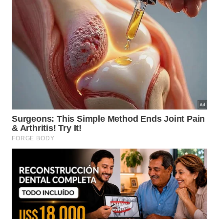
Além da infraestrutura acadêmica, os alunos contam
com o Núcleo de Apoio à Carreiras (NAC), que
oferece workshops, orientação profissional, suporte
para estágios e incentivo ao empreendedorismo aos
alunos dos Cursos Técnicos e Graduação.
Calendário
Inscrições
: até 09/10/2025, exclusivamente pelo
site
www.vunesp.com.br
. Taxa de inscrição de R$
40,00.
Isenção da taxa de inscrição
: candidatos que
atendam aos critérios socioeconômicos podem
solicitar isenção entre 25/08 e 12/09/2025.
Prova
: 02/11/2025, a partir das 14h.
Resultado
: 01/12/2025, a partir das 10h