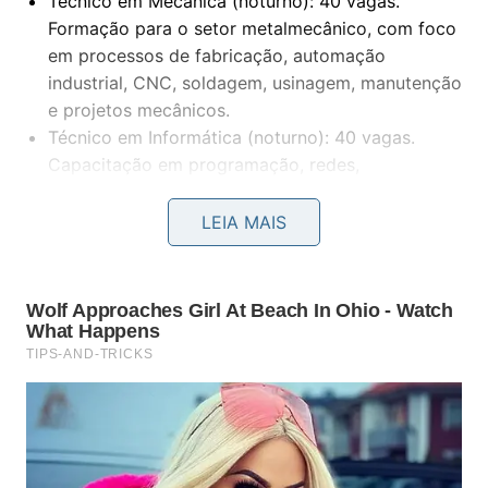
Técnico em Mecânica (noturno): 40 vagas.
Formação para o setor metalmecânico, com foco
em processos de fabricação, automação
industrial, CNC, soldagem, usinagem, manutenção
e projetos mecânicos.
Técnico em Informática (noturno): 40 vagas.
Capacitação em programação, redes,
manutenção e suporte em TI.
LEIA MAIS
Cursos de graduação
A Faculdade Engenheiro Salvador Arena está a mais
de 20 anos formando profissionais que são muito
procurados pelo mercado e faz parte do grupo de
excelência do MEC. Oferece 160 vagas distribuídas
em quatro cursos de graduação gratuitos, sendo
metade destas vagas consideradas sociais e a outra
metade vagas gerais.