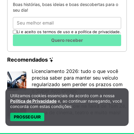
Boas histórias, boas ideias e boas descobertas para o
seu dia!
Email
Li e aceito os termos de uso e a política de privacidade.
Quero receber
Recomendados
Licenciamento 2026: tudo o que você
precisa saber para manter seu veículo
regularizado sem perder os prazos com
o Super App Gringo
Utilizamos cookies essenciais de acordo com a nossa
Política de Privacidade e Cookies
Política de Privacidade
e, ao continuar navegando, você
6º DH Fest tem show na faixa de Tom Zé,
concorda com estas condições:
mostra de cinema, teatro e muito mais!
PROSSEGUIR