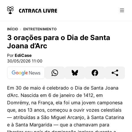
Abri
INÍCIO
ENTRETENIMENTO
3 orações para o Dia de Santa
Joana d’Arc
Por
EdiCase
30/05/2026 11:00
Em 30 de maio é celebrado o Dia de Santa Joana
d’Arc. Nascida em 6 de janeiro de 1412, em
Domrémy, na França, ela foi uma jovem camponesa
que, aos 13 anos, começou a ouvir vozes celestiais
— atribuídas a São Miguel Arcanjo, à Santa Catarina
e à Santa Margarida — que a chamavam para
libertar seu país da dominação inglesa durante a