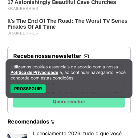
Receba nossa newsletter
Boas histórias, boas ideias e boas descobertas para o
Utilizamos cookies essenciais de acordo com a nossa
Política de Privacidade e Cookies
seu dia!
Política de Privacidade
e, ao continuar navegando, você
concorda com estas condições:
Email
PROSSEGUIR
Li e aceito os termos de uso e a política de privacidade.
Quero receber
Recomendados
Licenciamento 2026: tudo o que você