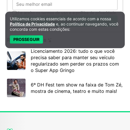
Email
Li e aceito os termos de uso e a política de privacidade.
Utilizamos cookies essenciais de acordo com a nossa
Política de Privacidade e Cookies
Quero receber
Política de Privacidade
e, ao continuar navegando, você
concorda com estas condições:
Recomendados
PROSSEGUIR
Licenciamento 2026: tudo o que você
precisa saber para manter seu veículo
regularizado sem perder os prazos com
o Super App Gringo
6º DH Fest tem show na faixa de Tom Zé,
mostra de cinema, teatro e muito mais!