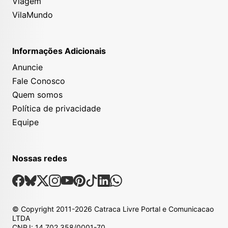
Viagem
VilaMundo
Informações Adicionais
Anuncie
Fale Conosco
Quem somos
Política de privacidade
Equipe
Nossas redes
Nossas Redes Sociais
Facebook
Bsky
X
Instagram
Youtube
Pinterest
Tiktok
Linkedin
Whatsapp
© Copyright
2011-2026
Catraca Livre Portal e Comunicacao
LTDA
CNPJ: 14.702.358/0001-70