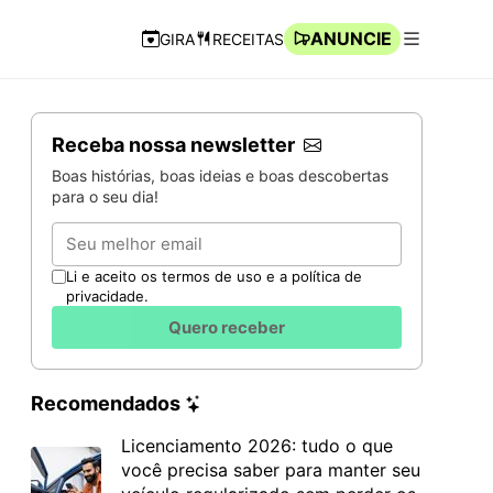
ANUNCIE
GIRA
RECEITAS
Navegação Rápida
Abrir men
Receba nossa newsletter
Boas histórias, boas ideias e boas descobertas
para o seu dia!
Email
Li e aceito os termos de uso e a política de
privacidade.
Quero receber
Recomendados
Licenciamento 2026: tudo o que
você precisa saber para manter seu