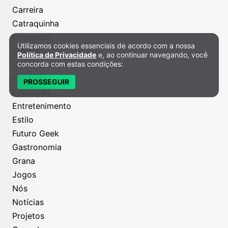
Carreira
Catraquinha
Causando
Utilizamos cookies essenciais de acordo com a nossa
Política de Privacidade e Cookies
Cidadania
Política de Privacidade
e, ao continuar navegando, você
concorda com estas condições:
Criatividade
Economize
PROSSEGUIR
Educação
Entretenimento
Estilo
Futuro Geek
Gastronomia
Grana
Jogos
Nós
Notícias
Projetos