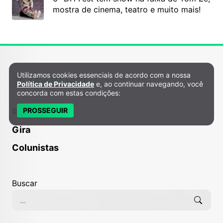
mostra de cinema, teatro e muito mais!
Utilizamos cookies essenciais de acordo com a nossa
Política de Privacidade e Cookies
Política de Privacidade
e, ao continuar navegando, você
concorda com estas condições:
PROSSEGUIR
Receitas
Gira
Colunistas
Buscar