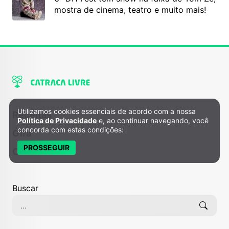
mostra de cinema, teatro e muito mais!
Utilizamos cookies essenciais de acordo com a nossa
Política de Privacidade e Cookies
Receitas
Política de Privacidade
e, ao continuar navegando, você
concorda com estas condições:
Gira
PROSSEGUIR
Colunistas
Buscar