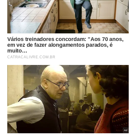
Combinam com salas integradas e cozinhas
abertas.
Facilitam a limpeza em áreas de uso frequente.
Criam um visual moderno sem excesso de
informação.
Como escolher o melhor
revestimento para valorizar o lar?
A escolha ideal depende do estilo da família, do
orçamento e da rotina de manutenção. Enquanto
pisos laminados
podem atender quem busca
conforto visual, o
parquet
exige mais conservação,
e a
tendência
dos acabamentos contínuos favorece
ambientes mais práticos.
No fim,
pisos industriais
mostram como a casa