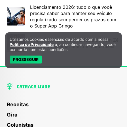
Licenciamento 2026: tudo o que você
precisa saber para manter seu veículo
regularizado sem perder os prazos com
o Super App Gringo
Utilizamos cookies essenciais de acordo com a nossa
6º DH Fest tem show na faixa de Tom Zé,
Política de Privacidade e Cookies
Política de Privacidade
e, ao continuar navegando, você
mostra de cinema, teatro e muito mais!
concorda com estas condições:
PROSSEGUIR
Receitas
Gira
Colunistas