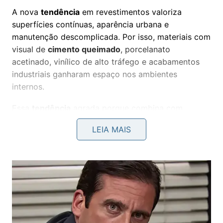
A nova
tendência
em revestimentos valoriza
superfícies contínuas, aparência urbana e
manutenção descomplicada. Por isso, materiais com
visual de
cimento queimado
, porcelanato
acetinado, vinílico de alto tráfego e acabamentos
industriais ganharam espaço nos ambientes
internos.
Essa
tendência
agrada porque combina com
móveis planejados, iluminação quente, paredes
LEIA MAIS
neutras e decoração minimalista. Na prática, o
morador procura soluções que deixem a casa
bonita sem transformar a limpeza diária em uma
tarefa difícil.