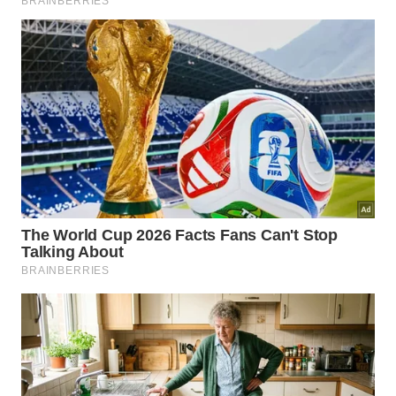
Ambientes modernos priorizam revestimentos de fácil
manutenção -
Imagem gerada por IA
Por que os pisos industriais
aparecem nos projetos residenciais?
Pisos industriais
chamam atenção pelo visual
moderno e pela sensação de amplitude. Inspirados
em galpões, lojas e espaços comerciais, eles
passaram a ser usados em casas por causa da
resistência, do acabamento discreto e da facilidade
de harmonização com diferentes estilos.
Antes de apostar em
pisos industriais
, é importante
avaliar o tipo de ambiente, a iluminação natural e o
conforto desejado. Eles funcionam muito bem
quando o projeto busca uma base neutra para
destacar móveis, tapetes, plantas e objetos
decorativos.