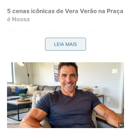
5 cenas icônicas de Vera Verão na Praça
é Nossa
Para relembrar o quão incrível Jorge foi em vida,
separamos alguns dos momentos icônicos dele no
LEIA MAIS
programa em que ele ficou mais conhecido pelo
Brasil, A Praça É Nossa, do SBT.
Vale lembrar que além de ser ator e comediante,
Lafond também era bailarino. Na televisão, atuou
em programas como “Viva o Gordo” e “Os
Trapalhões”, além da novela “Sassaricando”, todos
na TV Globo.
Confira aqui
.