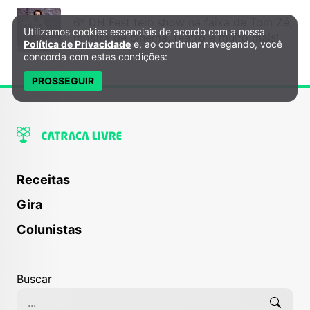
6º DH Fest tem show na faixa de Tom Zé,
Utilizamos cookies essenciais de acordo com a nossa
Política de Privacidade e Cookies
mostra de cinema, teatro e muito mais!
Política de Privacidade
e, ao continuar navegando, você
concorda com estas condições:
PROSSEGUIR
Receitas
Gira
Colunistas
Buscar