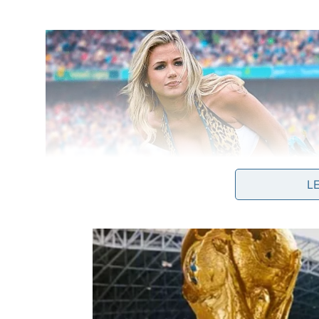
L
A lista a seguir reúne os formatos que mais apare
minimalismo e protagonismo, sem perder o foco na