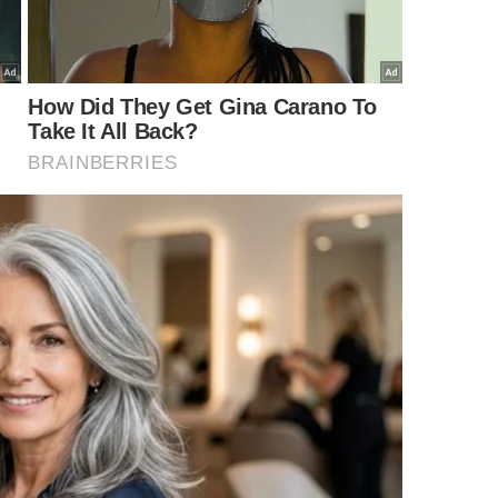
m o rosto sem pesar no visual?
 por critérios que mantêm o equilíbrio do look e evitam
 cabelo e contexto de uso orientam a seleção das peças,
s, enquanto argolas médias e formatos ovais ampliam
lorizam peles quentes, prateados harmonizam com peles