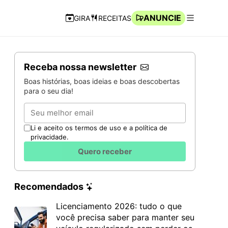
ANUNCIE
GIRA
RECEITAS
Navegação Rápida
Abrir men
Receba nossa newsletter
Boas histórias, boas ideias e boas descobertas
para o seu dia!
Email
Li e aceito os termos de uso e a política de
privacidade.
Quero receber
Recomendados
Licenciamento 2026: tudo o que
você precisa saber para manter seu