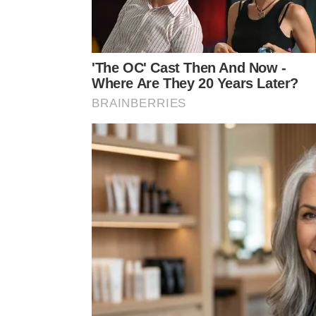
Como escolher brincos que ilumina
A escolha dos
brincos que iluminam o rosto
passa
exageros. Formato do rosto, tom de pele, tipo de
ajudando a criar destaque na medida certa.
Modelos alongados favorecem rostos arredondado
visualmente rostos estreitos. Metais dourados va