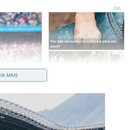
EIA MAIS
cem nos looks elegantes, permitindo variar entre
 região do rosto: