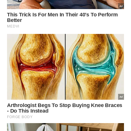
O pesto combina com massas, nhoque, lasanha,
batatas cozidas e vagem, mas também funciona
sobre torradas e saladas simples. Quem gosta de
molhos caseiros pode variar o cardápio com um
molho de alho caseiro
, mantendo
praticidade
e
sabor
.
A melhor estratégia é tratar o pesto como
finalização, misturando apenas no fim para
preservar frescor e perfume. Com poucos
ingredientes, cuidado na moagem e azeite de
qualidade, o
molho
ganha textura, presença e brilho
sem
cozimento
.