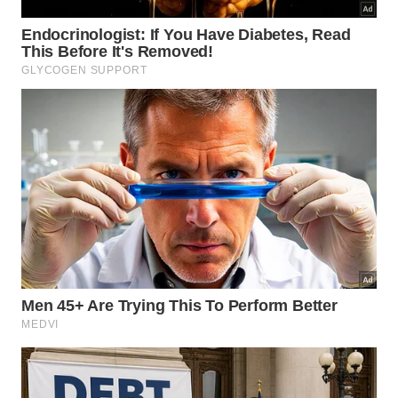
O molho italiano originário de Gênova é preparado pela
moagem dos ingredientes, não pelo cozimento no
fogão. -
Imagem gerada por IA
Como conservar o pesto sem perder
aroma e cor?
Depois de pronto, transfira o pesto para um pote
limpo e cubra a superfície com uma camada fina de
azeite. Essa proteção reduz contato com o ar, ajuda
a preservar a
cor
e mantém o
aroma
agradável.