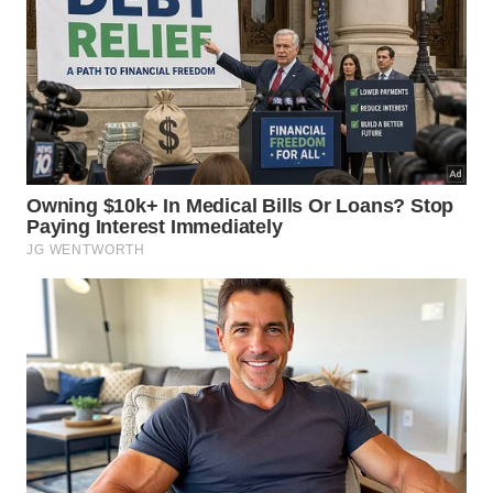
Guarde na geladeira e use utensílio limpo sempre
que retirar uma porção, porque restos de massa ou
farelos aceleram a perda de qualidade. Se o molho
escurecer muito, apresentar cheiro estranho ou
textura alterada, descarte sem
provar
ou
misturar
.
Para usar melhor o pote, siga estas dicas:
mantenha sempre uma camada de azeite sobre o
molho;
use colher limpa para evitar contaminação por
farelos;
tampe bem depois de cada uso;
misture delicadamente antes de servir
novamente.
Onde usar pesto além da massa?