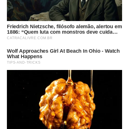
O passo a passo fica mais seguro assim:
lave o manjericão e seque muito bem antes de
usar;
pulse rapidamente em vez de bater por muitos
minutos;
adicione azeite aos poucos para controlar a
textura;
prove o sal apenas depois de colocar o queijo.