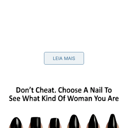
Como fazer pesto no pilão ou no
LEIA MAIS
liquidificador?
No pilão, comece amassando alho e sal, depois
junte o manjericão aos poucos até liberar bastante
aroma. Acrescente castanhas, queijo e azeite em fio,
buscando uma textura
cremosa
, levemente rústica,
verde, equilibrada e
brilhante
para servir.
Pesto fresco sem
🌿