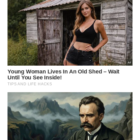
Use pausas curtas, raspe as laterais e
adicione azeite aos poucos até atingir o
ponto.
No liquidificador ou processador, coloque parte do
azeite primeiro, adicione folhas secas e pulse
rapidamente. Pare algumas vezes para raspar as
laterais, evitando aquecer o copo, porque calor
excessivo altera
aroma
,
textura
e cor verde do
molho fresco.