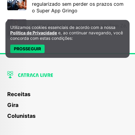
regularizado sem perder os prazos com
o Super App Gringo
6º DH Fest tem show na faixa de Tom Zé,
Utilizamos cookies essenciais de acordo com a nossa
Política de Privacidade e Cookies
mostra de cinema, teatro e muito mais!
Política de Privacidade
e, ao continuar navegando, você
concorda com estas condições:
PROSSEGUIR
Receitas
Gira
Colunistas