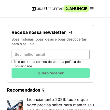
ANUNCIE
GIRA
RECEITAS
Navegação Rápida
Abrir men
Receba nossa newsletter
Boas histórias, boas ideias e boas descobertas
para o seu dia!
Email
Li e aceito os termos de uso e a política de
privacidade.
Quero receber
Recomendados
Licenciamento 2026: tudo o que
você precisa saber para manter seu