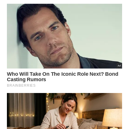
Por que essa receita combina com
dias de recuperação?
O caldo de legumes
combina com a recuperação
porque entrega líquido quente, aroma suave e uma
textura que não exige esforço para mastigar. Em
vez de uma refeição pesada, a tigela traz cenoura,
alho-poró e outros vegetais em uma forma fácil de
consumir.
A receita
de Jordi Cruz funciona pela precisão do
básico: bons legumes, água na medida, fogo baixo e
sal com cuidado. Quando o corpo ainda está
voltando ao normal, esse tipo de preparo organiza a
refeição sem exagero de gordura, tempero ou
volume.