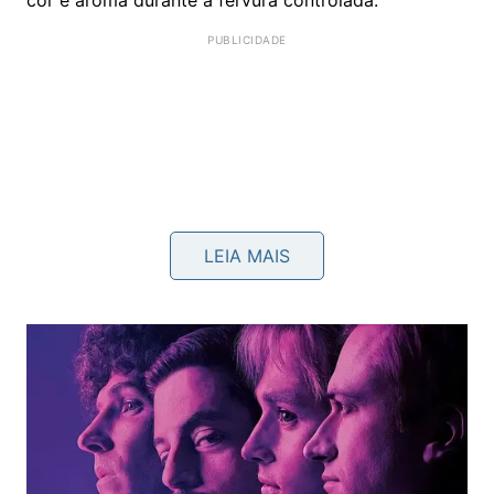
LEIA MAIS
Jordi Cruz
costuma defender técnica mesmo em
preparos simples, e aqui isso aparece no tempo de
cocção. Ferver forte demais pode turvar o caldo;
manter fogo baixo preserva um resultado mais
limpo e agradável para tomar em xícara, tigela ou