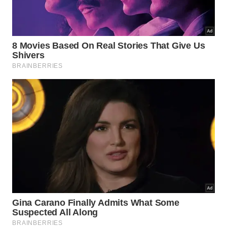
prato fundo.
O que comer junto quando o apetite
ainda está fraco?
Depois de um resfriado, o acompanhamento precisa
respeitar o corpo.
O caldo de legumes
pode virar
base para uma refeição leve sem perder a proposta
inicial de comida quente e fácil de aceitar.
arroz branco cozido no próprio caldo;
massinha pequena, se a ideia for uma sopa mais
sustanciosa;
frango desfiado, quando já houver mais apetite;
torrada simples, para acompanhar sem roubar o
sabor;
ervas frescas no final, como salsa ou cebolinha.