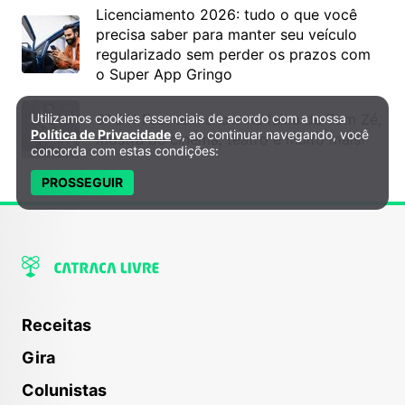
Licenciamento 2026: tudo o que você
precisa saber para manter seu veículo
regularizado sem perder os prazos com
o Super App Gringo
6º DH Fest tem show na faixa de Tom Zé,
Utilizamos cookies essenciais de acordo com a nossa
Política de Privacidade e Cookies
Política de Privacidade
e, ao continuar navegando, você
mostra de cinema, teatro e muito mais!
concorda com estas condições:
PROSSEGUIR
Receitas
Gira
Colunistas