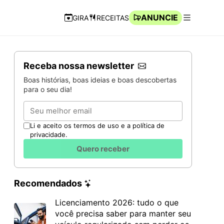
ANUNCIE
GIRA
RECEITAS
Navegação Rápida
Abrir men
Receba nossa newsletter
Boas histórias, boas ideias e boas descobertas
para o seu dia!
Email
Li e aceito os termos de uso e a política de
privacidade.
Quero receber
Recomendados
Licenciamento 2026: tudo o que
você precisa saber para manter seu