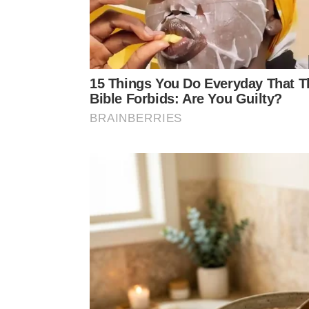
Quais pratos se beneficiam desse p
O milho verde fresco melhora consideravelmente o
pamonha cremosa. Conseguir os grãos inteiros valo
qualquer refeição simples em um verdadeiro
banq