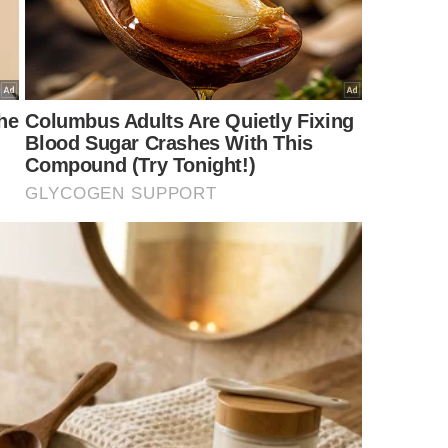
reparo prático?
 sabor de pratos tradicionais como o curau e a
riza a textura das receitas caseiras, transformando
uete
inesquecível
.