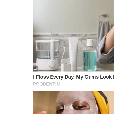
Abaixo, apresentamos uma demonstração prática e
renomado
canal Cá Bueno – Receitas no YouTube
p
muito a sua rotina diária de forma
altamente
efic