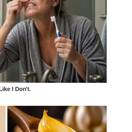
xcelente que foi desenvolvida e publicada pelo
ara ensinar truques perfeitos que ajudam a facilitar
iente
: