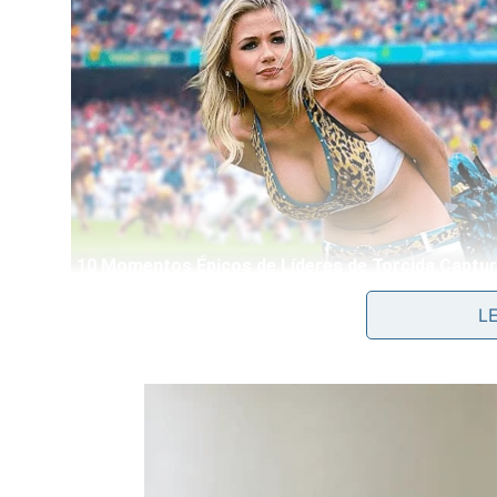
Encaixe os dentes do garfo rente à base dos veg
L
As fileiras completas vão se soltando inteiras se
maravilhoso ingrediente no
almoço
caseiro
.