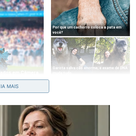
etais e empurre firmemente para cima de modo contínuo.
EIA MAIS
m amassar, garantindo o aproveitamento total desse