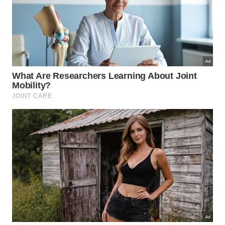
Guarde a
água de arroz
do
preparo
diário e use
como tônico após lavar o rosto. Aumente o
consumo de
chá verde
,
peixes
e vegetais
fermentados no cardápio da semana. Aplique
mel
puro como máscara facial uma vez por semana.
Esses hábitos, praticados com consistência, criam
uma rotina de beleza que nasce na
cozinha
e