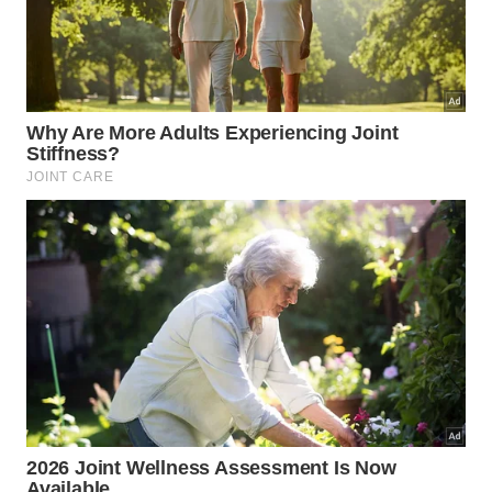
fermentado rico em probióticos que melhoram a
saúde intestinal, refletindo diretamente na
luminosidade e limpeza da pele
Algas:
consumidas em sopas e
acompanhamentos, são ricas em minerais e
antioxidantes que combatem o envelhecimento
celular
Peixe e frutos do mar:
fontes de ômega-3 que
mantêm a pele hidratada e reduzem inflamações
responsáveis por acne e vermelhidão
Batata-doce roxa:
popular na
culinária
coreana
como lanche e sobremesa, é carregada de
antocianinas, pigmentos com poder antioxidante
superior ao da vitamina C
Chá de cevada:
consumido gelado no lugar de
água, esse chá ajuda na desintoxicação do
organismo e na hidratação da pele