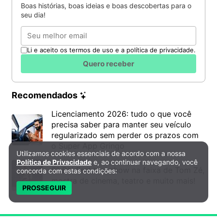
Boas histórias, boas ideias e boas descobertas para o
seu dia!
Email
Li e aceito os termos de uso e a política de privacidade.
Quero receber
Recomendados
Licenciamento 2026: tudo o que você
precisa saber para manter seu veículo
regularizado sem perder os prazos com
o Super App Gringo
Utilizamos cookies essenciais de acordo com a nossa
Política de Privacidade e Cookies
Política de Privacidade
e, ao continuar navegando, você
6º DH Fest tem show na faixa de Tom Zé,
concorda com estas condições:
mostra de cinema, teatro e muito mais!
PROSSEGUIR