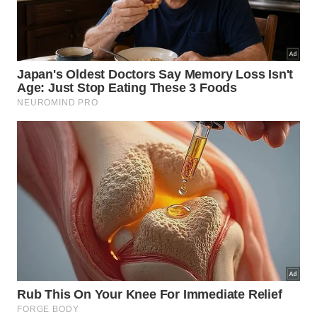
Os ingredientes que os coreanos aplicam no rosto todos os
dias são surpreendentemente simples e acessíveis
Imagem gerada por inteligência artificial
O que os coreanos comem para
manter a pele jovem de dentro para
fora?
A
culinária
coreana oferece um cardápio que
funciona como tratamento de beleza em cada
refeição
. Não é coincidência que a população da