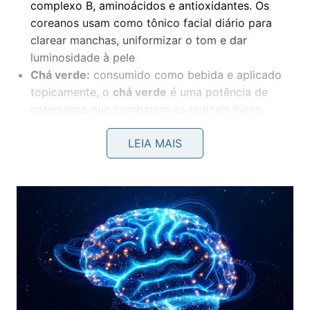
complexo B, aminoácidos e antioxidantes. Os
coreanos usam como tônico facial diário para
clarear manchas, uniformizar o tom e dar
luminosidade à pele
Chá verde:
consumido como bebida e aplicado
topicamente, o
chá verde
é uma potência de
catequinas que combatem os radicais livres,
reduzem inflamações e retardam o aparecimento
LEIA MAIS
de
rugas
Mel:
usado puro como máscara facial, o
mel
hidrata profundamente, tem ação antibacteriana
natural e ajuda na cicatrização de marcas de
acne
Ginseng:
presente em sopas, chás e
receitas
coreanas tradicionais, o
ginseng
estimula a
produção de colágeno e melhora a elasticidade
da pele, sendo um dos ingredientes mais
valorizados na
cosmética
coreana