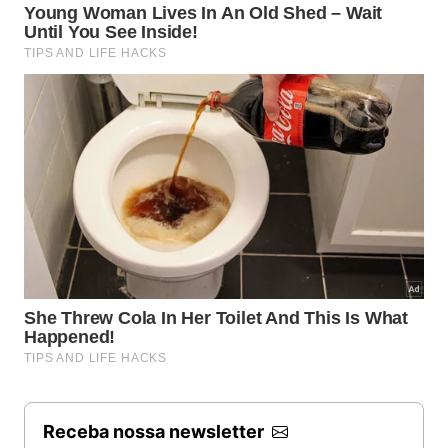
aparece no espelho.
O segredo coreano não é um produto caro
importado, é uma forma de viver em que a
culinária
e o cuidado com o corpo caminham juntos. Cada
ingrediente
que vai para o prato ou para o rosto
carrega séculos de sabedoria sobre como nutrir a
pele e preservar a juventude. E tudo começa com
algo tão simples quanto a água do
arroz
que você
prepara todos os dias.
Receba nossa newsletter