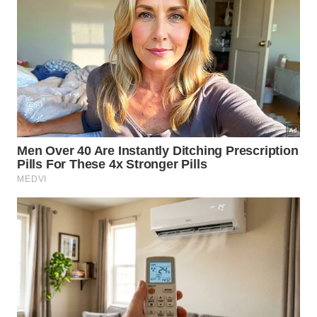
Como a água de arroz se tornou o
segredo mais popular do skincare
coreano?
De todos os
ingredientes
que os coreanos usam na
pele, a
água de arroz
é sem dúvida o mais acessível
e o mais replicado no mundo inteiro. Na
culinária
coreana, o
arroz
é lavado várias vezes antes do
preparo
, e essa água esbranquiçada, que
normalmente iria para o ralo, é guardada e usada
como tônico facial, água de enxágue e até base
para máscaras caseiras.