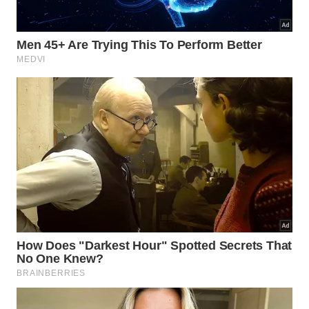
Soja fermentada:
derivados como o doenjang
(pasta de
soja
) contêm isoflavonas que protegem
a pele contra o envelhecimento e melhoram a
firmeza dos tecidos
Esses
ingredientes
não são novidade para os
coreanos. Eles fazem parte da
culinária
há séculos
e foram incorporados aos cuidados com a pele de
forma natural, sem a necessidade de fórmulas
industriais complexas.