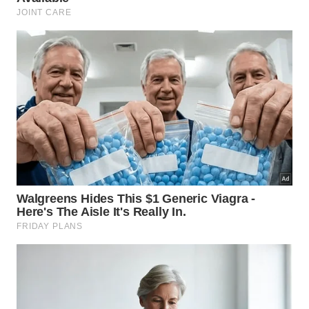
Para os coreanos, a pele bonita começa pelo prato.
Cada
refeição
é uma oportunidade de nutrir o
corpo com
ingredientes
que trabalham a favor da
juventude e da saúde cutânea.
Como adaptar os hábitos coreanos
de cuidado com a pele à rotina
brasileira?
A boa notícia é que a maioria dos
ingredientes
usados pelos coreanos está disponível no Brasil e
pode ser incorporada tanto na
culinária
quanto nos
cuidados com o rosto sem grandes investimentos.
Não é preciso seguir a famosa rotina de dez passos
coreana para colher benefícios. Começar com
gestos simples já faz diferença.