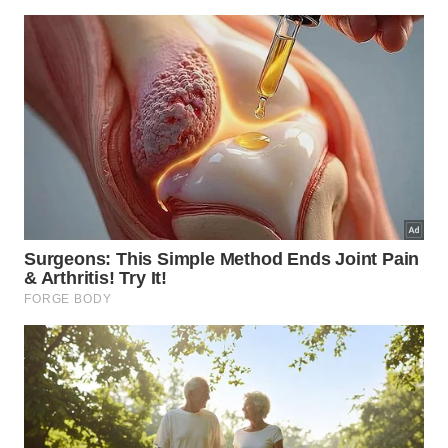
Coreia do Sul
apresenta algumas das menores taxas
de envelhecimento precoce da pele no mundo. Os
alimentos
consumidos diariamente fornecem os
nutrientes que a pele precisa para se renovar e se
proteger:
Kimchi:
o prato nacional coreano é um vegetal