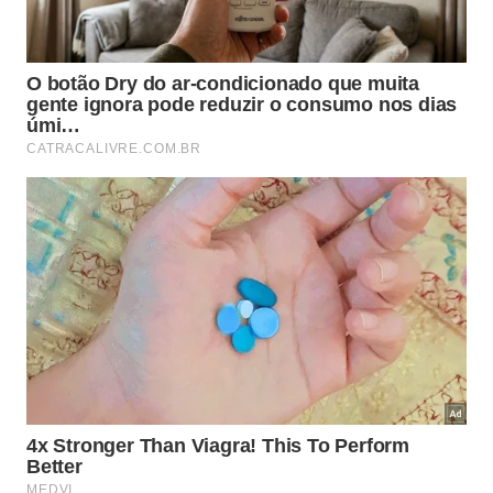
O segredo da
água de arroz
está na sua
composição: ela contém
ácido ferúlico
, alantoína e
amido, substâncias que acalmam a pele irritada,
reduzem a oleosidade e criam uma barreira
protetora contra agressões externas. Estudos
recentes confirmaram que o uso regular da
água de
arroz
fermentada melhora a textura da pele e reduz