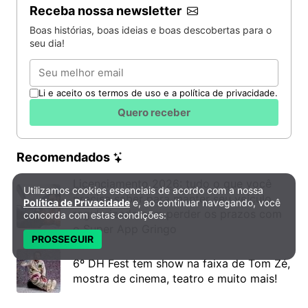
Receba nossa newsletter
Boas histórias, boas ideias e boas descobertas para o
seu dia!
Email
Li e aceito os termos de uso e a política de privacidade.
Quero receber
Recomendados
Licenciamento 2026: tudo o que você
Utilizamos cookies essenciais de acordo com a nossa
Política de Privacidade e Cookies
precisa saber para manter seu veículo
Política de Privacidade
e, ao continuar navegando, você
regularizado sem perder os prazos com
concorda com estas condições:
o Super App Gringo
PROSSEGUIR
6º DH Fest tem show na faixa de Tom Zé,
mostra de cinema, teatro e muito mais!