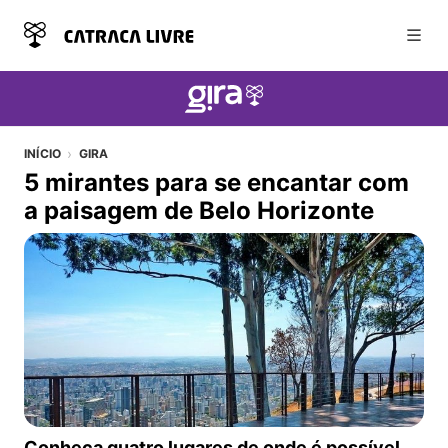
Abri
INÍCIO
GIRA
5 mirantes para se encantar com
a paisagem de Belo Horizonte
5 mirantes para se encantar com a paisagem de Belo H
Conheça quatro lugares de onde é possível