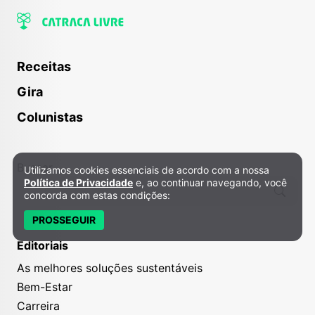
Receitas
Gira
Colunistas
Buscar
Utilizamos cookies essenciais de acordo com a nossa
Política de Privacidade e Cookies
Política de Privacidade
e, ao continuar navegando, você
concorda com estas condições:
PROSSEGUIR
Editoriais
As melhores soluções sustentáveis
Bem-Estar
Carreira