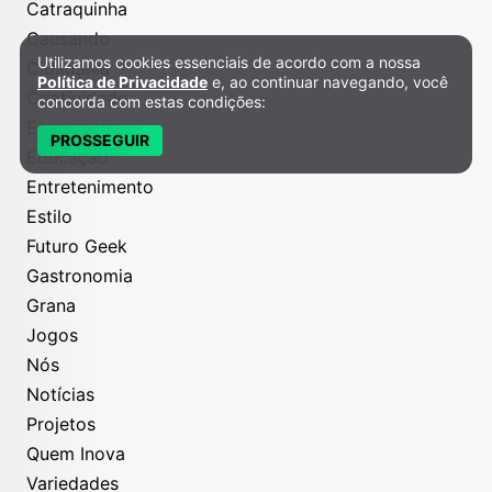
Catraquinha
Causando
Utilizamos cookies essenciais de acordo com a nossa
Política de Privacidade e Cookies
Cidadania
Política de Privacidade
e, ao continuar navegando, você
Criatividade
concorda com estas condições:
Economize
PROSSEGUIR
Educação
Entretenimento
Estilo
Futuro Geek
Gastronomia
Grana
Jogos
Nós
Notícias
Projetos
Quem Inova
Variedades