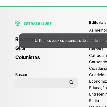
Editoriais
As melhor
sustentáv
Receitas
Utilizamos cookies essenciais de acordo com
Bem-Esta
Política de Privacidade e Cookies
Gira
Carreira
Catraqui
Colunistas
Causand
Cidadani
Buscar
Criativid
Economi
Educaçã
Entreten
Estilo
Futuro G