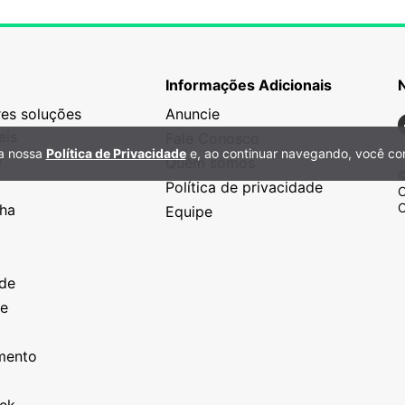
Informações Adicionais
es soluções
Anuncie
N
eis
Fale Conosco
 a nossa
Política de Privacidade
e, ao continuar navegando, você co
r
Quem somos
©
Política de privacidade
C
C
nha
Equipe
o
a
ade
ze
o
imento
eek