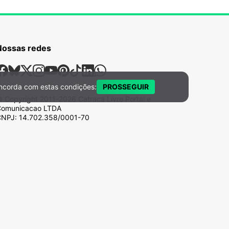
Nossas redes
ossas Redes Sociais
Facebook
Bsky
X
Instagram
Youtube
Pinterest
Tiktok
Linkedin
Whatsapp
ncorda com estas condições:
PROSSEGUIR
 Copyright
2011-2026
Catraca Livre Portal e
omunicacao LTDA
NPJ: 14.702.358/0001-70