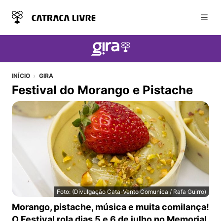
Abri
INÍCIO
GIRA
Festival do Morango e Pistache
Foto: (Divulgação Cata-Vento Comunica / Rafa Guirro)
Festival do Morango e Pistache
Morango, pistache, música e muita comilança!
O Festival rola dias 5 e 6 de julho no Memorial,