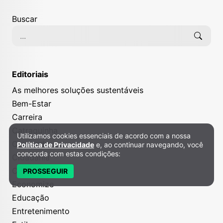
Buscar
Editoriais
As melhores soluções sustentáveis
Bem-Estar
Carreira
Catraquinha
Utilizamos cookies essenciais de acordo com a nossa
Política de Privacidade e Cookies
Causando
Política de Privacidade
e, ao continuar navegando, você
concorda com estas condições:
Cidadania
Criatividade
PROSSEGUIR
Economize
Educação
Entretenimento