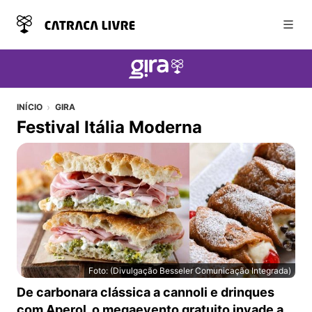
Abri
INÍCIO
GIRA
Festival Itália Moderna
Foto: (Divulgação Besseler Comunicação Integrada)
Festival Itália Moderna
De carbonara clássica a cannoli e drinques
com Aperol, o megaevento gratuito invade a