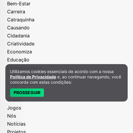
Bem-Estar
Carreira
Catraquinha
Causando
Cidadania
Criatividade
Economize
Educação
Entretenimento
Utilizamos cookies essenciais de acordo com a nossa
Política de Privacidade e Cookies
Estilo
Política de Privacidade
e, ao continuar navegando, você
concorda com estas condições:
Futuro Geek
Gastronomia
PROSSEGUIR
Grana
Jogos
Nós
Notícias
Projetos