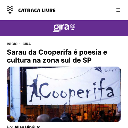
Abri
INÍCIO
GIRA
Sarau da Cooperifa é poesia e
cultura na zona sul de SP
Sarau da Cooperifa é poesia e cultura na zona sul de S
Por
Allan Hipólito