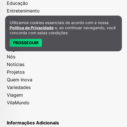
Educação
Entretenimento
Estilo
Utilizamos cookies essenciais de acordo com a nossa
Política de Privacidade e Cookies
Futuro Geek
Política de Privacidade
e, ao continuar navegando, você
concorda com estas condições:
Gastronomia
Grana
PROSSEGUIR
Jogos
Nós
Notícias
Projetos
Quem Inova
Variedades
Viagem
VilaMundo
Informações Adicionais