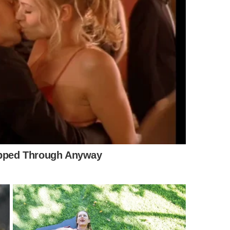
Ministério do Desenvolvimento Social/Divulgação
la o Auxílio Gás em meses alternados,
está mantido
5