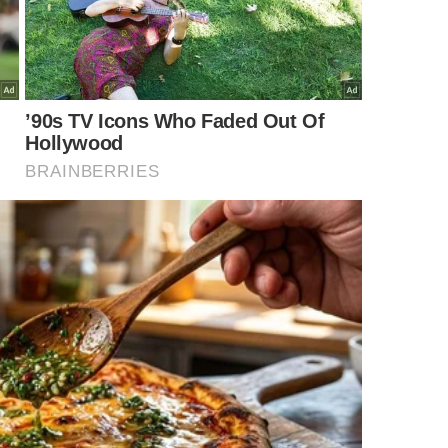
com o novo modelo do Bolsa Família
, que prioriza a
res para crianças, gestantes e jovens.
Ainda que o
do programa continua buscando o equilíbrio entre