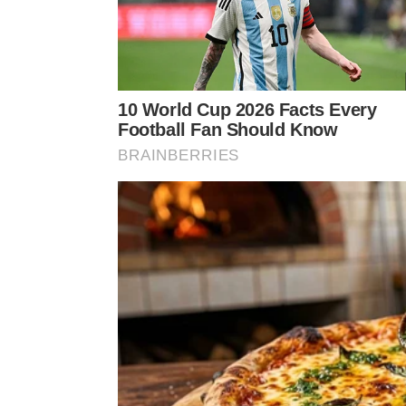
Maio: 19 a 30
Junho: 16 a 30 (com Auxílio Gás)
Julho: 18 a 31
Agosto: 18 a 29 (com Auxílio Gás)
Setembro: 17 a 30
Outubro: 20 a 31 (com Auxílio Gás)
Novembro: 14 a 28
Dezembro: 10 a 23 (com Auxílio Gás)
🧭 E agora?
Com o fim do BET, as famílias seguem contando 
renda mínima por pessoa e benefícios complementa
reforço extra chegue ao fim, a estrutura social 
proteção e responsabilidade fiscal.