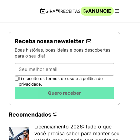
ANUNCIE
GIRA
RECEITAS
Navegação Rápida
Abrir men
Receba nossa newsletter
Boas histórias, boas ideias e boas descobertas
para o seu dia!
Email
Li e aceito os termos de uso e a política de
privacidade.
Quero receber
Recomendados
Licenciamento 2026: tudo o que
você precisa saber para manter seu