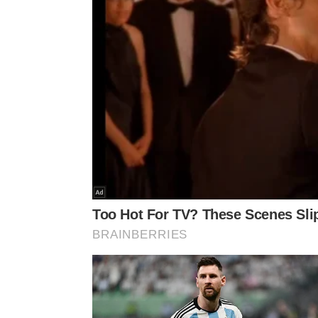
O calendário de pagamentos, que também contemp
até dezembro (veja abaixo).
📅 Calendário do Bolsa Família 202
Janeiro: 20 a 31
Fevereiro: 17 a 28 (com Auxílio Gás)
Março: 18 a 31
Abril: 15 a 30 (com Auxílio Gás)