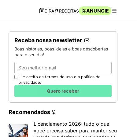
ANUNCIE
GIRA
RECEITAS
Navegação Rápida
Abrir men
Receba nossa newsletter
Boas histórias, boas ideias e boas descobertas
para o seu dia!
Email
Li e aceito os termos de uso e a política de
privacidade.
Quero receber
Recomendados
Licenciamento 2026: tudo o que
você precisa saber para manter seu