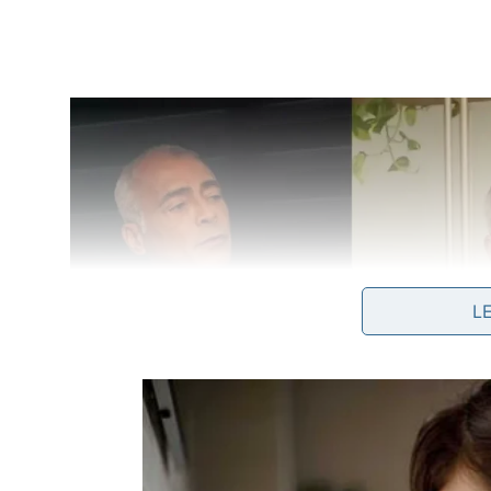
L
A maior parte dos recursos para o programa vir
recursos do
Tesouro Nacional
, o FGO cobriu even
do Desenrola. Outra parte virá da Empresa Gestor