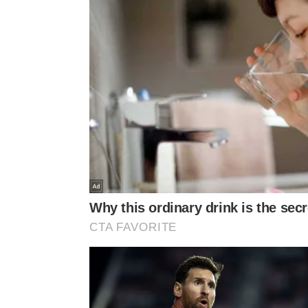
estimular o crédito imobiliário.
O efeito para o Orçamento federal será pequeno e 
deixará de arrecadar em tributos. O impacto está
2026 e nenhum em 2027.
Confira as principais medidas do Programa Acredi