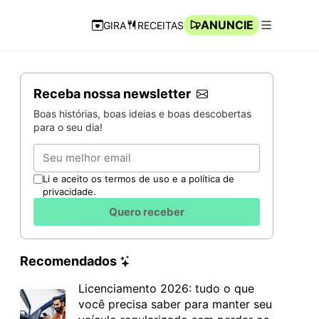
ANUNCIE
GIRA
RECEITAS
Navegação Rápida
Abrir men
Receba nossa newsletter
Boas histórias, boas ideias e boas descobertas
para o seu dia!
Email
Li e aceito os termos de uso e a política de
privacidade.
Quero receber
Recomendados
Licenciamento 2026: tudo o que
você precisa saber para manter seu