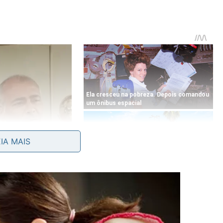
EIA MAIS
á do Fundo Garantidor de Operações (FGO). Formado com
tuais calotes de quem aderiu à renegociação da Faixa 2
a de Ativos (Emgea), que usará recursos próprios para