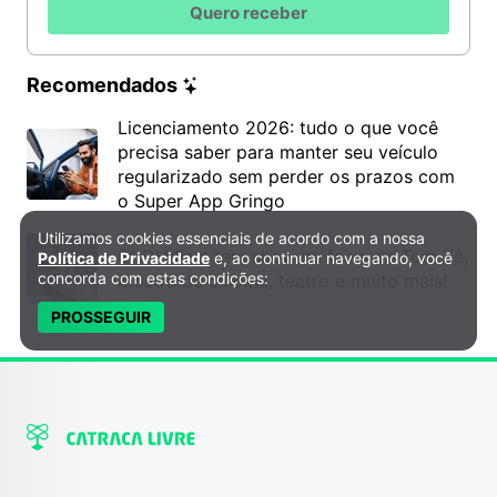
Quero receber
Recomendados
Licenciamento 2026: tudo o que você
precisa saber para manter seu veículo
regularizado sem perder os prazos com
o Super App Gringo
Utilizamos cookies essenciais de acordo com a nossa
Política de Privacidade e Cookies
6º DH Fest tem show na faixa de Tom Zé,
Política de Privacidade
e, ao continuar navegando, você
concorda com estas condições:
mostra de cinema, teatro e muito mais!
PROSSEGUIR