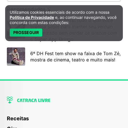
Recomendados
Utilizamos cookies essenciais de acordo com a nossa
Política de Privacidade e Cookies
Política de Privacidade
e, ao continuar navegando, você
Licenciamento 2026: tudo o que você
concorda com estas condições:
precisa saber para manter seu veículo
regularizado sem perder os prazos com
PROSSEGUIR
o Super App Gringo
6º DH Fest tem show na faixa de Tom Zé,
mostra de cinema, teatro e muito mais!
Receitas