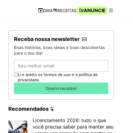
ANUNCIE
GIRA
RECEITAS
Navegação Rápida
Abrir men
Receba nossa newsletter
Boas histórias, boas ideias e boas descobertas
para o seu dia!
Email
Li e aceito os termos de uso e a política de
privacidade.
Quero receber
Recomendados
Licenciamento 2026: tudo o que
você precisa saber para manter seu