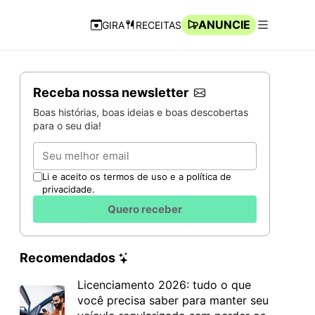
ANUNCIE
GIRA
RECEITAS
Navegação Rápida
Abrir men
Receba nossa newsletter
Boas histórias, boas ideias e boas descobertas
para o seu dia!
Email
Li e aceito os termos de uso e a política de
privacidade.
Quero receber
Recomendados
Licenciamento 2026: tudo o que
você precisa saber para manter seu