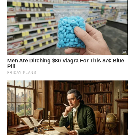
Quais são os números que
dimensionam esse feito científico?
A escala do projeto é difícil de visualizar sem
colocar os números em perspectiva. Confira os
dados que mostram a dimensão dessa iniciativa e
seus resultados medidos pela ciência.
66 bilhões de árvores foram plantadas ao longo
de mais de quatro décadas de trabalho contínuo
nas bordas do deserto de Taklamakan.
O projeto cobre milhares de quilômetros de faixa
verde que funciona como barreira contra o
avanço das dunas de areia sobre áreas habitadas.
25 anos de dados de satélite foram analisados
pelos pesquisadores para confirmar a absorção