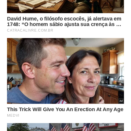
líquida de CO₂ pela região reflorestada.
O estudo foi publicado no PNAS, periódico da
Academia Nacional de Ciências dos Estados
Unidos, considerado uma das referências
máximas da produção científica global.
O programa de reflorestamento teve início em 1978,
quando o governo chinês lançou o que ficou conhecido
como a Grande Muralha Verde
Imagem gerada por inteligência artificial