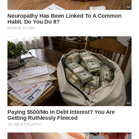
árvores conseguem transformar um deserto em
sumidouro de carbono não resolve sozinha a crise
climática, mas prova que a ação humana em escala
continental pode reverter processos que pareciam
irreversíveis. Para a comunidade científica, o estudo
publicado no PNAS é mais do que um resultado
animador: é a evidência de que investir em soluções
de longo prazo, mesmo quando os resultados
demoram décadas para aparecer, pode mudar
fundamentalmente a relação entre a humanidade e o
planeta.