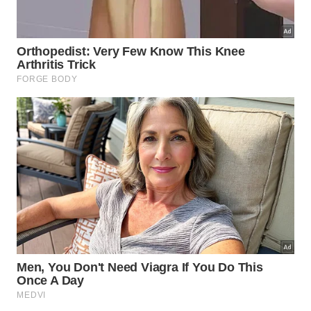
A pesquisadora norueguesa Gunnhild Søgaard,
especialista em florestas e clima do Instituto
Norueguês de Bioeconomia, confirma que existe um
potencial significativo de captura de CO₂ através do
plantio de florestas em novas áreas. No entanto, ela
alerta que a escolha das espécies e do local é
fundamental: plantar árvores inadequadas em
ecossistemas que não comportam determinados
tipos de vegetação pode gerar desequilíbrios na
biodiversidade local.