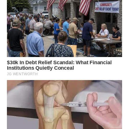
O que essa descoberta significa para
o combate às mudanças climáticas?
A ciência climática historicamente tratou o
reflorestamento em áreas desérticas com ceticismo,
argumentando que as condições extremas de
temperatura e escassez de água tornariam inviável
a sobrevivência de florestas em larga escala. O
estudo chinês desafia essa premissa e demonstra
que, com seleção adequada de espécies e
investimento de longo prazo, é possível transformar
a dinâmica de carbono de regiões que antes eram
consideradas irrecuperáveis.