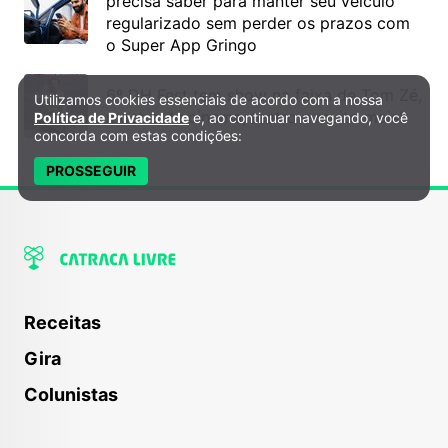
precisa saber para manter seu veículo
regularizado sem perder os prazos com
o Super App Gringo
6º DH Fest tem show na faixa de Tom Zé,
Utilizamos cookies essenciais de acordo com a nossa
Política de Privacidade e Cookies
mostra de cinema, teatro e muito mais!
Política de Privacidade
e, ao continuar navegando, você
concorda com estas condições:
PROSSEGUIR
Receitas
Gira
Colunistas