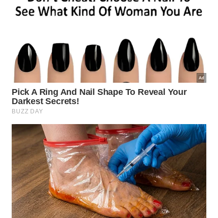
África, que pretende restaurar 100 milhões de
hectares de terras degradadas numa faixa de 8 mil
quilômetros ao sul do Saara, utiliza princípios
semelhantes de contenção da desertificação por
meio de vegetação planejada.
O Brasil, por meio da Embrapa, compartilha
tecnologias de manejo de solos áridos com
países africanos que enfrentam avanço do
deserto sobre terras agrícolas.
Israel e partes do Oriente Médio utilizam técnicas
de irrigação combinadas com reflorestamento
para recuperar áreas degradadas em climas
extremamente secos.
A Índia conduz programas de plantio em larga
escala em regiões semiáridas do Rajastão,
inspirados parcialmente pelo modelo chinês.
A confirmação pela ciência de que 66 bilhões de