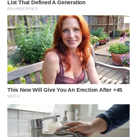
instalados, eles podem progredir rapidamente pelo
sistema nervoso ou causar inflamações sistêmicas
que desafiam os tratamentos médicos
convencionais disponíveis hoje.
A gravidade das condições resultantes reforça a
necessidade de conhecer quais são os agentes
biológicos mais comuns que estão se espalhando
devido ao calor intenso. Veja abaixo uma lista com
os principais exemplos de micróbios que
preocupam os especialistas em monitoramento
ambiental: