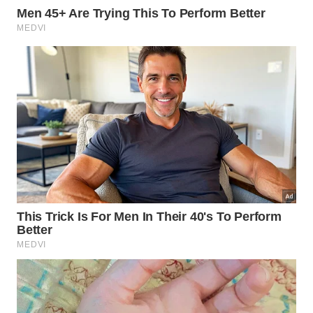
mais simples e eficazes para reduzir as chances de
exposição. O uso de
protetores nasais e a
higienização
adequada de cortes na pele após o
contato com a terra também são práticas
recomendadas por especialistas da área.
Um grupo pouco conhecido de micróbios está se movendo
silenciosamente para os mesmos lugares onde nadamos,
irrigamos as plantações e abrimos a torneira. -
Créditos:
Kateryna Kon/Science Photo Library