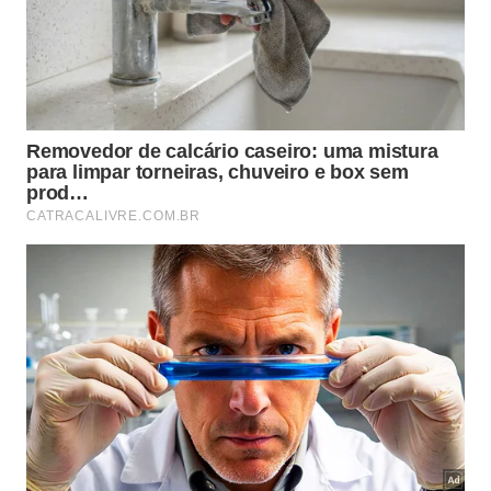
Naegleria fowleri, conhecida pela rápida
destruição de tecidos no corpo.
Balamuthia mandrillaris, que se esconde em solos
úmidos e poeiras.
Acanthamoeba, capaz de causar danos graves na
visão e na pele humana.
Quais medidas preventivas ajudam a
evitar o contato com esses agentes?
Evitar mergulhos em águas paradas e muito
aquecidas durante o verão é uma das estratégias