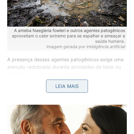
A ameba Naegleria fowleri e outros agentes patogênicos
aproveitam o calor extremo para se espalhar e ameaçar a
saúde humana.
Imagem gerada por inteligência artificial
A presença desses agentes patogênicos exige uma
atenção redobrada durante atividades de lazer ou
trabalho que envolvam o contato direto com
recursos naturais brutos. Manter a vigilância sobre a
LEIA MAIS
qualidade do ambiente é a primeira linha de defesa
contra complicações biológicas severas em nosso
organismo.