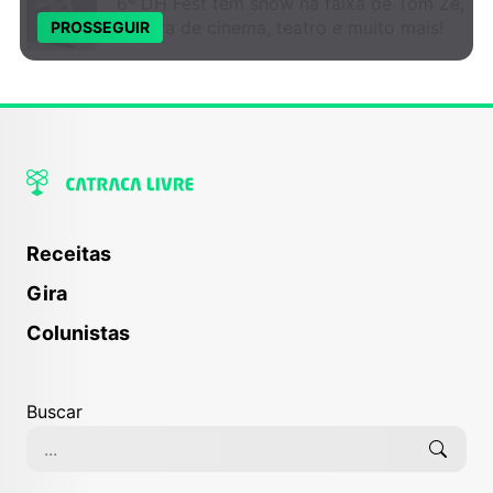
6º DH Fest tem show na faixa de Tom Zé,
mostra de cinema, teatro e muito mais!
PROSSEGUIR
Receitas
Gira
Colunistas
Buscar