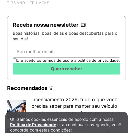
Receba nossa newsletter
Boas histórias, boas ideias e boas descobertas para o
seu dia!
Email
Li e aceito os termos de uso e a política de privacidade.
Quero receber
Recomendados
Licenciamento 2026: tudo o que você
precisa saber para manter seu veículo
regularizado sem perder os prazos com
o Super App Gringo
Utilizamos cookies essenciais de acordo com a nossa
Política de Privacidade e Cookies
Política de Privacidade
e, ao continuar navegando, você
concorda com estas condições: