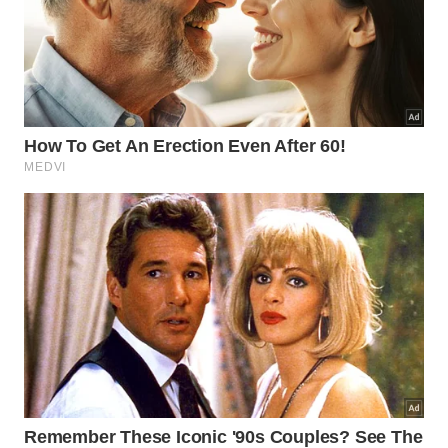
De que maneira esses patógenos
podem afetar a nossa integridade
física?
A entrada desses microrganismos no corpo humano
ocorre geralmente por vias sensíveis como as
mucosas nasais ou ferimentos expostos durante o
contato com água contaminada. Uma vez