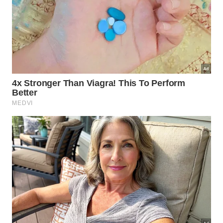
A conscientização sobre as mudanças no ambiente
ao seu redor permite que você tome decisões mais
seguras ao planejar atividades ao ar livre. Manter o
corpo protegido e evitar a inalação de partículas de
poeira em áreas de risco são hábitos fundamentais
para preservar o seu bem-estar a longo prazo.
Referências:
The rising threat of amoebae a global
public health challenge