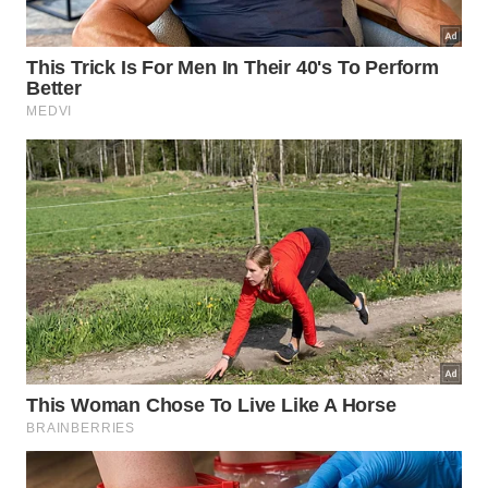
A saúde da planta começa pelo
vaso
Use recipiente com furos, camada drenante
e substrato leve para evitar raízes
encharcadas.