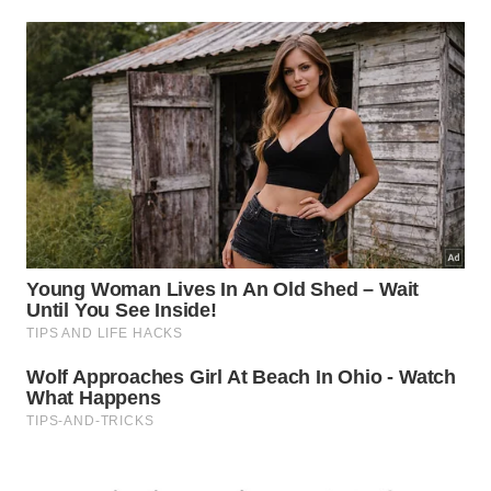
O melhor ponto é uma varanda clara, ventilada e
protegida do sol mais forte da tarde. -
Imagem gerada
por IA
Quando e como podar a dama-da-
noite?
A poda ajuda a controlar o tamanho do arbusto, que
pode crescer bastante quando encontra boas
condições. Em vaso, retire galhos secos, ramos
desordenados e pontas muito longas, preservando a
forma
compacta e a
floração
.
O melhor momento é depois do período de