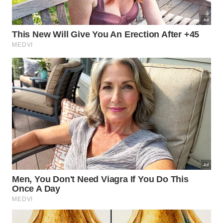
que perfuma toda a casa
, a dama-da-noite precisa
de rotina estável. Luz, poda e rega correta são mais
importantes que excesso de
adubo
ou
trocas
constantes de lugar.
Também é importante manter a planta fora do
alcance de crianças e animais domésticos, pois suas
partes não devem ser ingeridas. Com vaso
adequado, ventilação e cuidado regular, ela perfuma
a varanda à noite e mantém
flores
por mais
tempo
.