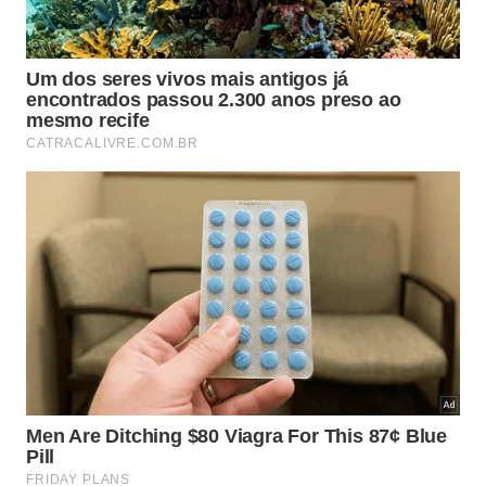
Use vaso médio ou grande, sempre com furos no
fundo.
Mantenha a planta em local claro, com sol suave
ou luz filtrada.
Regue quando o substrato começar a secar na
superfície.
Evite prato com água acumulada depois da rega.