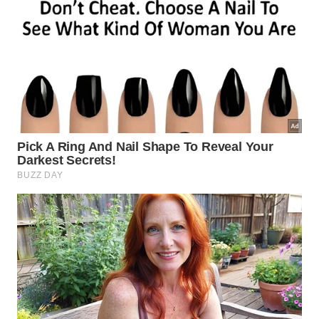
florescimento mais intenso, evitando cortes
drásticos quando a planta está formando botões.
Ferramentas limpas reduzem risco de doenças, e
podas leves costumam estimular brotações novas
sem enfraquecer o
arbusto
no
vaso
.
Na poda, vale seguir estas orientações:
Remova galhos secos, fracos ou cruzados.
Corte pontas longas para manter formato
compacto.
Evite podas severas durante a formação de
botões.
Use tesoura limpa e descarte folhas doentes.
Quais cuidados extras ajudam a
planta florescer?
Assim como outras opções para quem busca
flor