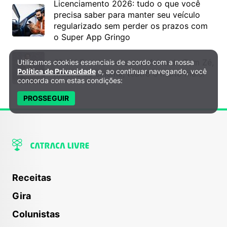
Licenciamento 2026: tudo o que você
precisa saber para manter seu veículo
regularizado sem perder os prazos com
o Super App Gringo
6º DH Fest tem show na faixa de Tom Zé,
Utilizamos cookies essenciais de acordo com a nossa
Política de Privacidade e Cookies
Política de Privacidade
e, ao continuar navegando, você
mostra de cinema, teatro e muito mais!
concorda com estas condições:
PROSSEGUIR
Receitas
Gira
Colunistas