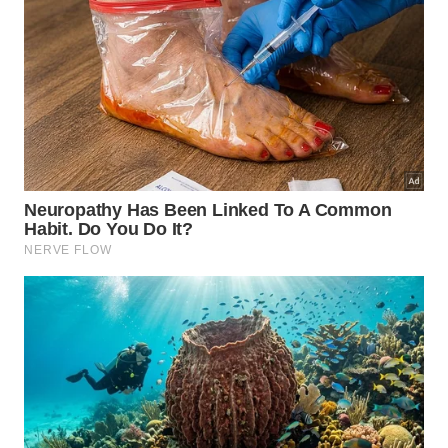
Regue apenas quando a superfície do solo
começar a secar ao toque.
O vaso precisa ter boa drenagem, porque a dama-
da-noite não reage bem ao encharcamento
contínuo. Uma mistura leve, com matéria orgânica e
material drenante, ajuda a manter raízes saudáveis e
favorece
crescimento
equilibrado
.
Para manter o cultivo simples, siga estes cuidados: