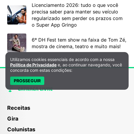
Licenciamento 2026: tudo o que você
precisa saber para manter seu veículo
regularizado sem perder os prazos com
o Super App Gringo
6º DH Fest tem show na faixa de Tom Zé,
mostra de cinema, teatro e muito mais!
Utilizamos cookies essenciais de acordo com a nossa
Política de Privacidade e Cookies
Política de Privacidade
e, ao continuar navegando, você
concorda com estas condições:
PROSSEGUIR
Receitas
Gira
Colunistas