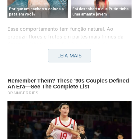
Esse comportamento tem função natural. Ao
produzir flores e frutos em partes mais firmes da
árvore, a jabuticabeira facilita o acesso de
polinizadores e animais que ajudam na dispersão
LEIA MAIS
das sementes. A caulifloria também permite
sustentar muitos frutos ao mesmo tempo, já que o
tronco suporta melhor o peso do que ramos finos.