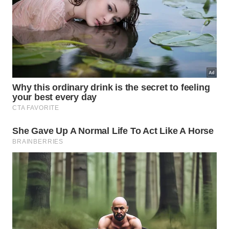
A vitamina C participa da defesa do organismo e
da formação de colágeno.
Os compostos fenólicos reforçam o potencial
antioxidante da fruta.
A água presente na polpa ajuda na hidratação em
dias quentes.
A jabuticaba é lembrada pelo sabor, mas também merece
atenção pela composição nutricional.
Imagem gerada por inteligência artificial