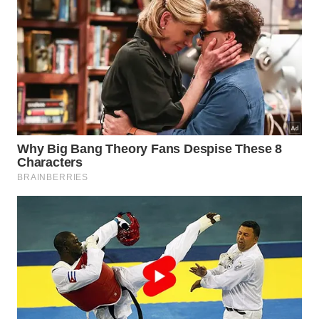
O cuidado principal é não desperdiçar a casca.
Embora seja mais adstringente do que a polpa, ela
entrega a cor mais bonita e parte importante dos
compostos antioxidantes. Em geleias e caldas,
cozinhar a fruta inteira e coar depois ajuda a extrair
melhor esse sabor de ameixa com especiarias.
Por que a jabuticaba continua tão
especial nos quintais brasileiros?
A jabuticaba não é apenas uma fruta de safra curta.
Ela faz parte da memória de quem já comeu direto
do tronco, com a mão manchada pela casca escura
e o chão coberto de sementes. A árvore transforma
o quintal em ponto de encontro, porque a
frutificação costuma atrair família, vizinhos,
crianças, pássaros e curiosos em volta do pé
carregado.