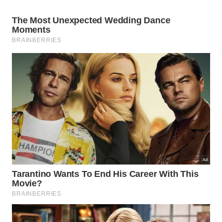
Geleia de jabuticaba para pães, bolos simples e
queijos.
Licor caseiro, comum em regiões produtoras de
Minas Gerais.
Calda para sorvetes, pudins, panna cotta e
iogurte natural.
Molho agridoce para carne suína, pato, frango
assado e queijos curados.
Suco ou refresco preparado com a fruta cozida e
coada.