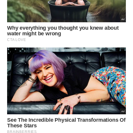
Como aproveitar a fruta além do
consumo in natura?
Comer jabuticaba direto do pé é a forma mais
tradicional, mas a fruta também rende preparos
intensos, principalmente porque a casca concentra
cor, aroma e sabor. Quando cozida, ela libera
pigmentos escuros e cria caldas de tom vinho,
perfeitas para doces,
geleias e bebidas artesanais.
Na cozinha, a jabuticaba pode aparecer em receitas
doces, ácidas e até salgadas: