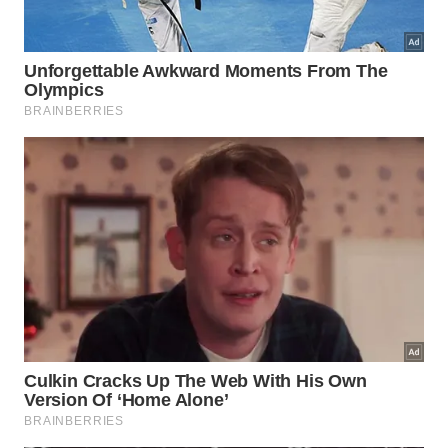
Seu encanto vem da combinação entre aparência
rara, sabor marcante e ligação com a Mata
Atlântica. A jabuticabeira mostra que uma fruta
pequena pode carregar identidade brasileira, valor
nutricional e versatilidade culinária. Quando vira
geleia, licor, molho ou simples punhado recém-
colhido, a jabuticaba preserva o gosto de fruta
nativa que não precisa parecer exótica para ser
extraordinária.