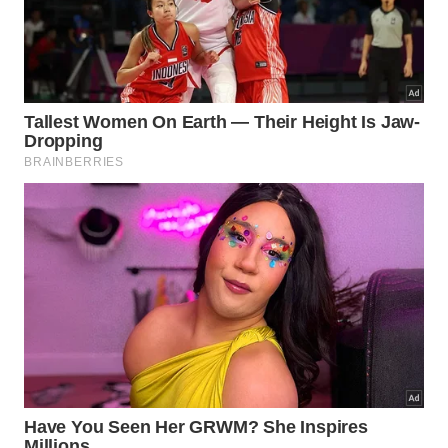
Quais nutrientes fazem a jabuticaba
se destacar?
A jabuticaba é lembrada pelo sabor, mas também
merece atenção pela composição nutricional. A
polpa oferece água, carboidratos naturais e
pequenas quantidades de vitaminas e minerais. Já a
casca concentra antocianinas, pigmentos
antioxidantes responsáveis pela cor roxa intensa,
além de fibras e compostos fenólicos.
Os principais benefícios nutricionais aparecem
quando a fruta é consumida com equilíbrio e,