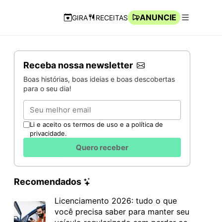
ANUNCIE
GIRA
RECEITAS
Navegação Rápida
Abrir men
Receba nossa newsletter
Boas histórias, boas ideias e boas descobertas
para o seu dia!
Email
Li e aceito os termos de uso e a política de
privacidade.
Quero receber
Recomendados
Licenciamento 2026: tudo o que
você precisa saber para manter seu