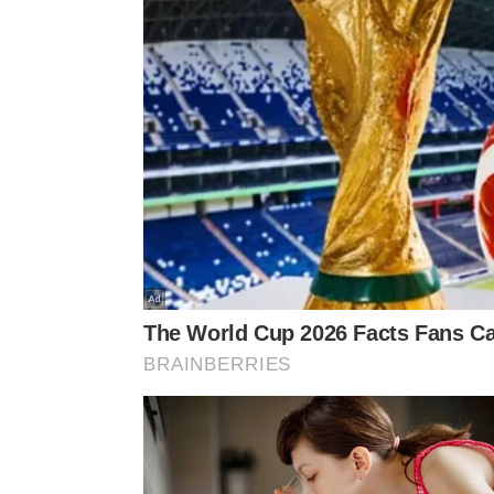
encaixe entre elas.
Pequenas pedras provavelmente preencheram algun
Esse método permitiu que a ponte resistisse por m
significativas.