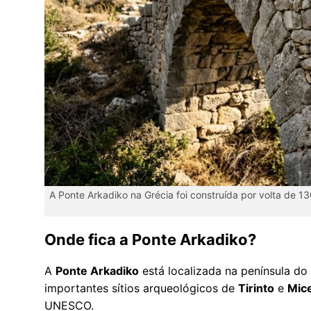
A Ponte Arkadiko na Grécia foi construída por volta de 
Onde fica a Ponte Arkadiko?
A
Ponte Arkadiko
está localizada na península do
importantes sítios arqueológicos de
Tirinto
e
Mic
UNESCO.