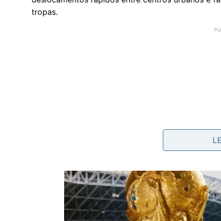
tropas.
L
Como a engenharia antiga garantiu 
A ponte foi construída utilizando enormes bloco
apenas empilhados, especialistas acreditam que 