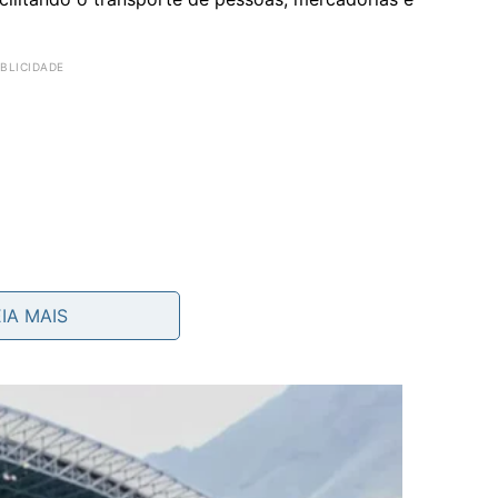
EIA MAIS
tanta durabilidade?
s de pedra encaixados com precisão. Embora pareçam
diversas peças receberam acabamento para melhorar o