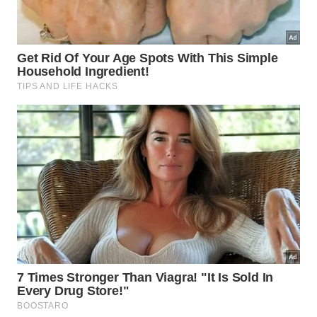
Ele serve como um ponto de referência
crucial para astrônomos que buscam
compreender os efeitos gravitacionais na
região.
Anteriormente, esse aglomerado permaneceu pouco
estudado por causa dos obstáculos visuais
presentes no plano celeste. A poeira espessa
bloqueava a luminosidade emitida, transformando
essa porção do universo em um verdadeiro enigma
para a comunidade científica
mundial
e
especializada
.