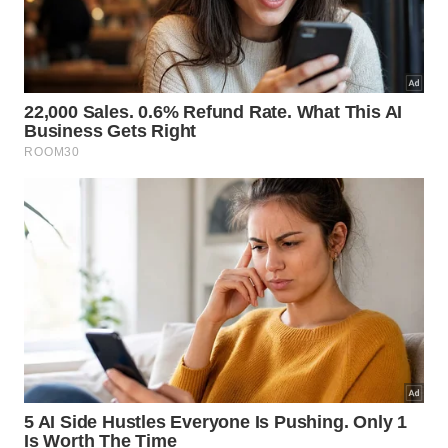
Por que essa região ficou escondida
por tanto tempo?
A poeira densa e as incontáveis estrelas localizadas
no plano da nossa própria galáxia criam uma
barreira intransponível. Essa obstrução física
bloqueia a passagem da luz, escondendo sistemas
inteiros e gerando uma complexa zona de
evitação
visual no
campo
astronômico.
Barreiras cósmicas semelhantes impedem que
telescópios convencionais capturem imagens nítidas
dessas galáxias distantes. Superar essas limitations
visuais exige tecnologias avançadas de observação,
capazes de contornar a poeira galáctica para
revelar os segredos ocultos dessa força de
atração
massiva e
espetacular
.