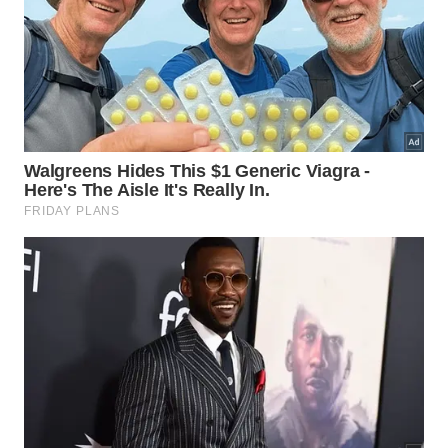
gerada por IA
Os efeitos dessa atração mostram a magnitude das
estruturas que moldam o cosmos observável.
Estudar essas dinâmicas ajuda a mapear a
velocidade galáctica, evidenciando como a
gravidade atua de forma soberana sobre a matéria
em
larga
escala no
espaço
.