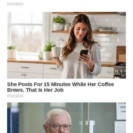
Os principais fatores que ocultam essa região do
universo incluem:
A presença massiva de poeira cósmica no disco
galáctico.
A alta concentração de estrelas pertencentes à
Via Láctea.
As limitações severas na captação de luz visível
tradicional.