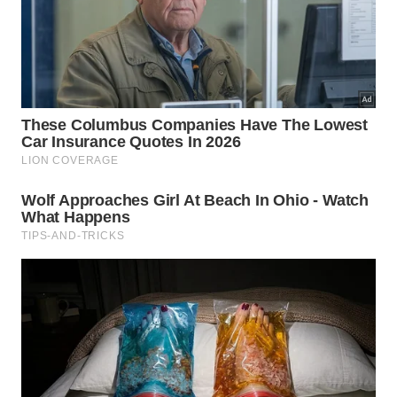
O Grande Atrator exerce uma influência gravitacional
massiva capaz de movimentar milhões de galáxias. –
Imagem gerada por IA
O que acontecerá com as galáxias
dessa região?
Muitas galáxias que compõem o aglomerado ACO
3627 estão avançando lentamente para colisões
iminentes. Os cientistas monitoram essas trajetórias
de aproximação progressiva enquanto buscam
valiosas
respostas do universo
, tentando decifrar o
comportamento dinâmico e o
futuro
das interações
cósmicas
relevantes
.
Esses encontros celestes de grande escala
transformarão a morfologia galáctica ao longo de
milhões de anos. A força gravitacional contínua
ditará o ritmo dessas colisões inevitáveis, moldando