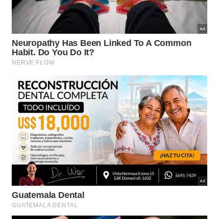
uma nova configuração estrutural que desafia
astrônomos a desvendar a
evolução
cósmica
definitiva
.
Fonte oficial:
Informações apuradas
🔍
diretamente em
NASA APOD
.