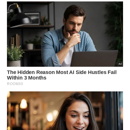
Veja algumas das principais características que
definem essa formação:
Localização central estratégica perto da grande
concentração de massa.
Presença de múltiplas galáxias brilhantes
dispostas como joias celestes.
Histórico de poucos estudos devido ao bloqueio
da poeira estelar.