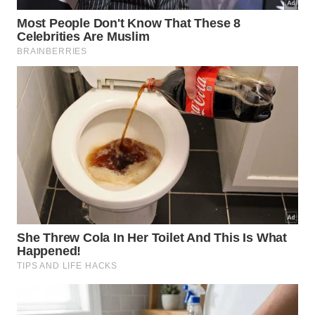
O que é o Aglomerado Norma e sua
importância?
Essa aglomeração galáctica específica, catalogada
tecnicamente como ACO 3627, situa-se muito perto
da região central do Grande Atrator. As galáxias que
compõem esse grupo fascinante brilham
intensamente como verdadeiras joias salpicadas em
um fundo escuro e
profundo
do
firmamento
.
✨
Aglomerado ACO 3627