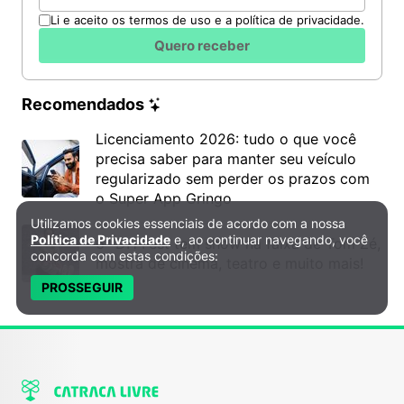
Li e aceito os termos de uso e a política de privacidade.
Quero receber
Recomendados
Licenciamento 2026: tudo o que você
precisa saber para manter seu veículo
regularizado sem perder os prazos com
o Super App Gringo
Utilizamos cookies essenciais de acordo com a nossa
Política de Privacidade e Cookies
Política de Privacidade
e, ao continuar navegando, você
6º DH Fest tem show na faixa de Tom Zé,
concorda com estas condições:
mostra de cinema, teatro e muito mais!
PROSSEGUIR