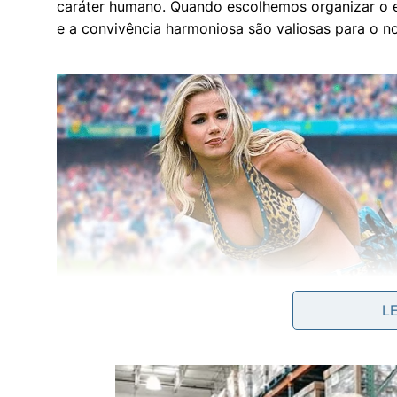
caráter humano. Quando escolhemos organizar o 
e a convivência harmoniosa são valiosas para o n
L
O ato voluntário reflete o conceito de social min
harmonia da comunidade. Evitar o abandono dos c
o esmero dos trabalhadores, promovendo um amb