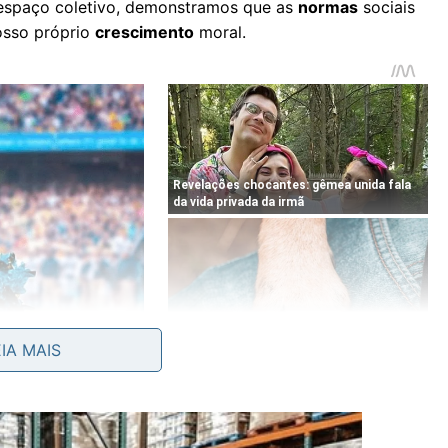
espaço coletivo, demonstramos que as
normas
sociais
osso próprio
crescimento
moral.
EIA MAIS
dfulness, no qual pequenas escolhas diárias protegem a
arrinhos impede acidentes no estacionamento e diminui
iente muito mais
seguro
e
organizado
.