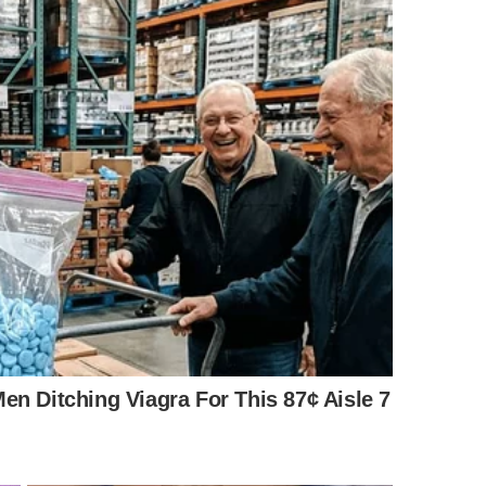
uTube
que aprofunda os pontos discutidos neste tema: