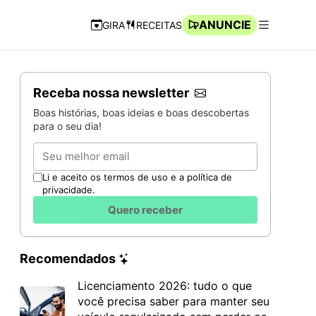
ANUNCIE
GIRA
RECEITAS
Navegação Rápida
Abrir men
Receba nossa newsletter
Boas histórias, boas ideias e boas descobertas
para o seu dia!
Email
Li e aceito os termos de uso e a política de
privacidade.
Quero receber
Recomendados
Licenciamento 2026: tudo o que
você precisa saber para manter seu