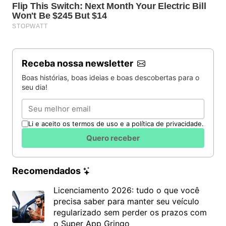
Receba nossa newsletter
Boas histórias, boas ideias e boas descobertas para o
O perfil ideal dos novos candidatos engloba
seu dia!
competências variadas essenciais para o cotidiano
Email
do vilarejo:
Li e aceito os termos de uso e a política de privacidade.
Capacidade de adaptação a ambientes
Quero receber
montanhosos isolados;
Experiência em empreendedorismo ou trabalho
autônomo;
Recomendados
Disponibilidade para início imediato nas funções
Licenciamento 2026: tudo o que você
locais.
precisa saber para manter seu veículo
regularizado sem perder os prazos com
o Super App Gringo