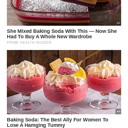
O município garante acesso a serviços básicos de
transporte, comércio e saúde por meio de parcerias
estratégicas firmadas com localidades vizinhas
maiores. Essa rede integrada assegura conforto e
facilidade para a rotina diária das crianças e dos
adultos, mantendo o dinamismo social ativo através
de um estruturado
bar social
e eficiente
transporte
escolar
.