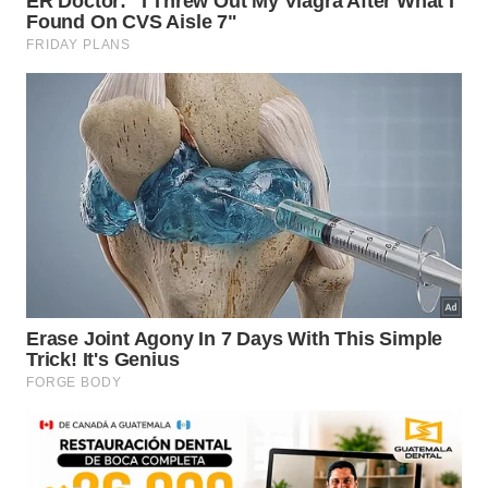
Os organizadores buscam candidatos motivados
que realmente compreendam o estilo de vida
proposto para as montanhas de Soria. É
fundamental demonstrar flexibilidade profissional e
interesse genuíno em fincar raízes duradouras nesta
pequena comunidade acolhedora, valorizando o
ambiente preservado e demonstrando verdadeiro
espírito comunitário
durante o dinâmico processo
de
seleção de famílias
.