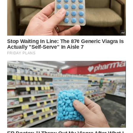
Elementos oferecidos pela prefeitura local
para garantir a sobrevivência e atração de
novos moradores na região:
Disponibilização de casas reformadas
1
sem custo de locação convencional;
Vagas de emprego vinculadas à
2
manutenção das atividades essenciais
da vila;
Integração e suporte escolar integral
3
para os filhos das famílias acolhidas.
Quais são os requisitos necessários
para a candidatura?