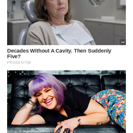
estilo cotidiano prioriza conexões humanas
verdadeiras e reduz o estresse diário, consolidando
Arenillas como um refúgio acolhedor dotado de
excelente infraestrutura de
trabalho local
e saudável
vida rural
.