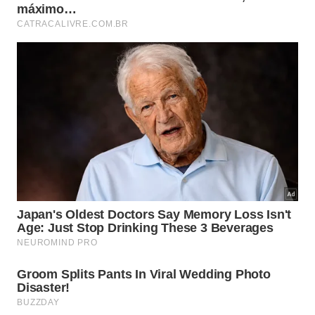
Abaixo, um vídeo do
canal VIVE TU PUEBLO no
YouTube
que aprofunda os pontos discutidos neste
tema:
Como a comunidade apoia a