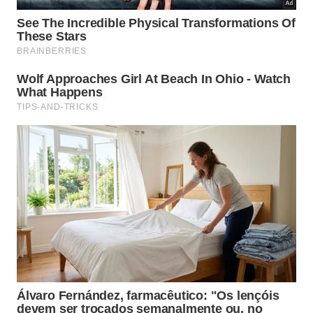
Além da isenção de aluguéis convencionais, os
novos habitantes contam com auxílio integrado
para o pleno desenvolvimento de pequenas oficinas
artesanais e iniciativas comerciais independentes.
Esse suporte continuado garante estabilidade
financeira para os recém-chegados que buscam
construir uma sólida trajetória profissional longe da
temida
correria urbana
e do
desemprego
estrutural
.