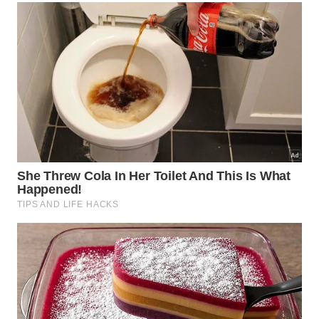
integração das novas famílias?
A acolhida calorosa por parte dos quarenta
residentes antigos facilita a adaptação cultural dos
novos moradores de forma rápida e eficiente. O
convívio no espaço coletivo incentiva a troca de
experiências geracionais ricas, transformando a
rotina pacata do município em uma agradável
experiência de cooperação para quem busca
morar
fora
com suporte da
comunidade local
.