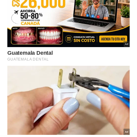
Ter filhos em idade de frequentar a escola primária
representa uma vantagem significativa no processo
de triagem das candidaturas oficiais. A presença
ativa de jovens estudantes justifica a permanência
das linhas locais de condução coletiva e mantém o
vilarejo conectado diretamente ao centro urbano
mais próximo, a conhecida localidade de
Berlanga
de Duero
.