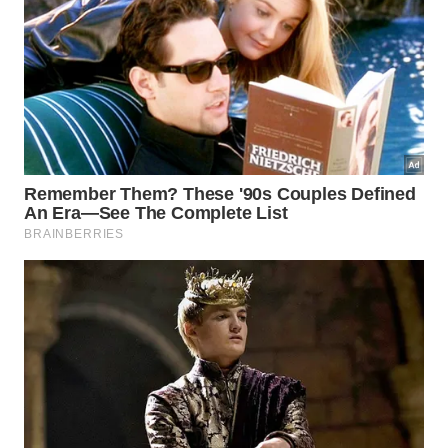
Por que o tapete vinílico modular
deve se popularizar até 2026?
Profissionais de arquitetura, interiores e varejo de
construção apontam que a combinação de imóveis
menores, rotinas mais corridas e preocupação com
a qualidade do ar interno favorece o crescimento
do
tapete vinílico modular
. Em lares com crianças,
idosos e
animais de estimação
, ele oferece