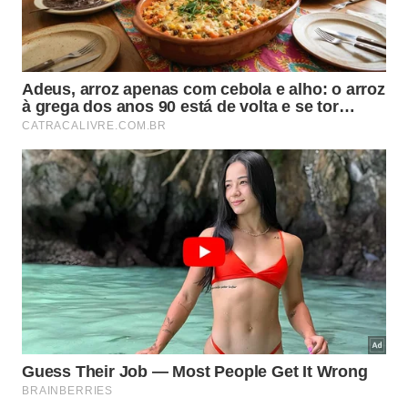
Como o tapete vinílico modular vem
ganhando espaço na decoração?
No universo da
decoração
de interiores, o
tapete
vinílico modular
abriu caminho para composições
criativas que seriam difíceis com tapetes comuns.
As placas podem ser combinadas em cores,
tamanhos e formatos variados, permitindo criar
desenhos no piso, faixas coloridas ou áreas que
parecem tapetes sobrepostos, ideais para delimitar
sala, jantar ou home office.