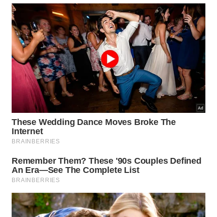
A variedade de estampas e texturas inclui versões
que imitam sisal, linho, cimento queimado, madeira
clara ou escura e padrões gráficos mais ousados.
Como é mais fino do que tapetes de pelo alto,
facilita a abertura de portas e o movimento de
cadeiras, sendo muito usado em escritórios
domésticos, espaços de estudo e ambientes
compactos.