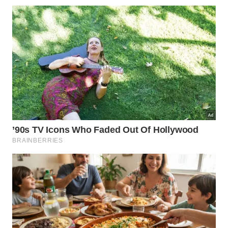
pano úmido;
Substituição pontual
de placas danificadas,
reduzindo custos;
Rotina de faxina mais rápida
, sem necessidade
de lavagem profissional frequente.
O tapete vinílico modular facilita a limpeza e ajuda na
decoração de ambientes pequenos. Veja por que ele está
ganhando espaço.
Imagem gerada por inteligência artificial