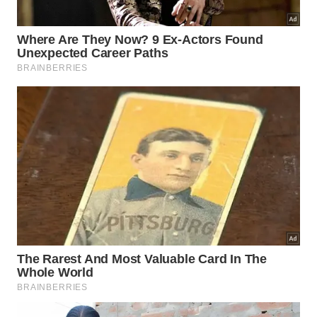
equilíbrio entre conforto, praticidade, higiene e
conforto acústico moderado.
Com o aumento da produção nacional, a tendência
é de preços mais acessíveis e maior variedade em
lojas físicas e on-line. A possibilidade de instalar
sem obra pesada, atualizar o visual trocando
apenas algumas placas e adaptar o desenho do piso
ao longo do tempo ajuda a explicar por que esse
tipo de tapete tem tudo para se tornar peça-chave
nas casas brasileiras nos próximos anos.