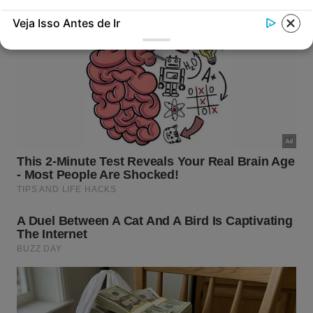
leveza, utilize os seguintes itens:
Veja Isso Antes de Ir
Cabideiro suspenso de madeira clara;
1
Cabides padronizados de alta
2
resistência;
Ganchos de parede minimalistas para
3
acessórios.
Como montar um cabideiro de
madeira funcional e elegante?
A escolha dos materiais corretos determina o
sucesso dessa instalação voltada para a otimização
de cômodos pequenos. Optar por
madeiras
de
tonalidades claras acentua os traços do design
escandinavo
, ampliando a perception luminosa e