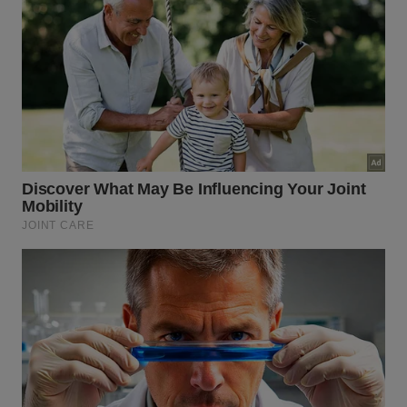
estéticos desnecessários e valorizando as camisas
selecionadas que ficam totalmente expostas.
Agrupar os itens por
tonalidades
semelhantes cria
uma transição suave de cores extremamente
agradável aos olhos observadores. Essa
organização criteriosa consolida a
transformação
do cômodo pequeno, transformando um simples
local de passagem em uma referência sofisticada de
closet chique.