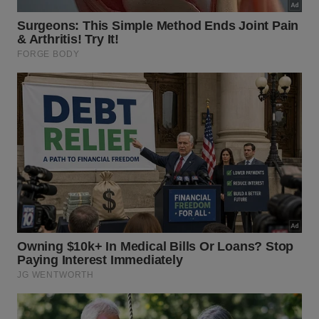
A organização vertical inspirada no design escandinavo
otimiza o espaço e traz leveza ao quarto. – Imagem
gerada por IA
Como manter a harmonia visual em
closets abertos?
A consistência visual exige disciplina na seleção dos
cabides
que darão suporte às roupas dispostas no
ambiente. Utilizar modelos idênticos de madeira
padroniza
a composição interna, eliminando ruídos