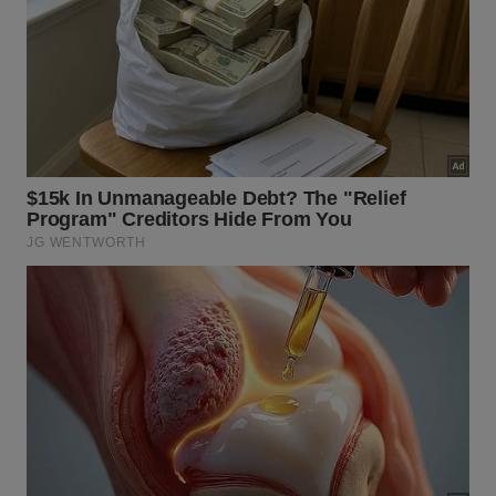
espacial de corredores ou cantos esquecidos.
Fixar a
estrutura
em uma altura confortável garante
o
manuseio
adequado das camisas sem amassar as
barras inferiores. Esse cuidado estrutural simples
assegura que a arrumação permaneça intacta,
consolidando um sistema prático que atende
perfeitamente às demandas dinâmicas cotidianas.
Para obter um resultado profissional na montagem
do seu novo espaço, considere estes critérios
fundamentais:
Medição precisa do espaço de passagem
disponível;
Escolha de suportes discretos e parafusos
resistentes;
Alinhamento perfeito com o nível da parede.