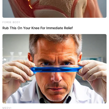
arara cinzenta e fria quebra a harmonia das cores
residenciais, comprometendo diretamente os
esforços dedicados a criar um santuário
aconchegante para o descanso.
FORGE BODY
Rub This On Your Knee For Immediate Relief
LEIA MAIS
Por outro lado, o uso de materiais quentes promove
MEDVI