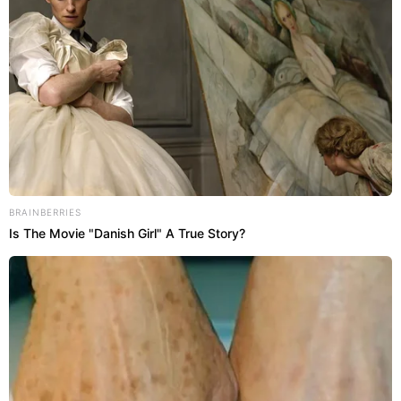
Como dobrar o espaço
do guarda-roupa?
Descubra o método
simples de organização que
otimiza cada centímetro
livre das suas gavetas e
BRAINBERRIES
prateleiras de forma
Is The Movie "Danish Girl" A True Story?
rápida…
Leia mais
A busca por
organizar
ambientes residenciais