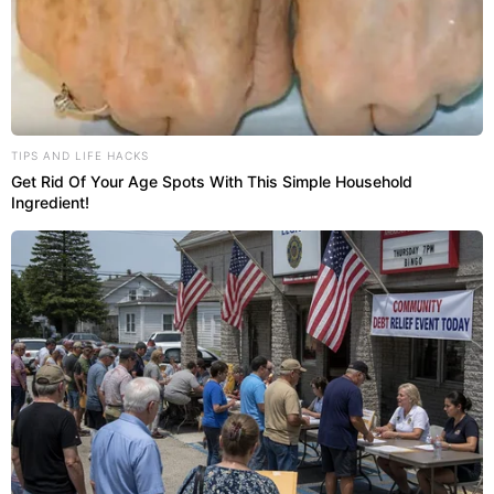
compactos de forma elegante encontrou uma
solução surpreendente na
simplicidade
escandinava. Adotar um elemento minimalista
transforma completamente os espaços de
passagem e os dormitórios, garantindo leveza visual
e eliminando de vez aquela incômoda sensação de
TIPS AND LIFE HACKS
desordem acumulada.
Get Rid Of Your Age Spots With This Simple Household
Ingredient!