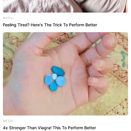
MEDVI
Feeling Tired? Here's The Trick To Perform Better
Organização Escandinava
Elementos Essenciais
MEDVI
Para estruturar o closet aberto perfeito com
4x Stronger Than Viagra! This To Perform Better