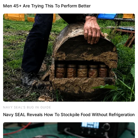
uma integração perfeita com diferentes estilos de
Men 45+ Are Trying This To Perform Better
mobiliário existentes. Adotar
camisas
alinhadas em
ganchos apropriados transforma itens comuns de
vestuário em verdadeiros objetos artísticos,
valorizando intensamente a
decoração
funcional de
forma econômica.
Abaixo, um vídeo do
canal Organize sem Frescuras!
no YouTube
que aprofunda os pontos discutidos
neste tema:
NAVY SEAL'S BUG IN GUIDE
Navy SEAL Reveals How To Stockpile Food Without Refrigeration