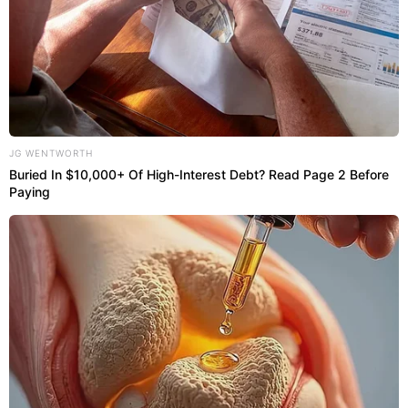
JG WENTWORTH
Buried In $10,000+ Of High-Interest Debt? Read Page 2 Before
Ampliação visual do quarto pequeno;
Paying
Facilidade de acesso às camisas diárias;
Visual moderno inspirado no design escandinavo.
Por que abandonar a tradicional
arara metálica na decoração?
Os
suportes
de
metal
costumam carregar
visualmente os dormitórios, conferindo um aspecto
provisório de depósito comercial indesejado. Essa