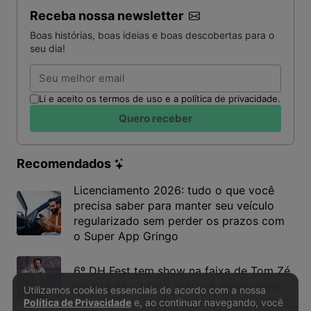
Receba nossa newsletter
Boas histórias, boas ideias e boas descobertas para o
seu dia!
Email
Li e aceito os termos de uso e a política de privacidade.
Quero receber
Recomendados
Licenciamento 2026: tudo o que você
precisa saber para manter seu veículo
regularizado sem perder os prazos com
o Super App Gringo
6º DH Fest tem show na faixa de Tom Zé,
mostra de cinema, teatro e muito mais!
Utilizamos cookies essenciais de acordo com a nossa
Política de Privacidade e Cookies
Política de Privacidade
e, ao continuar navegando, você