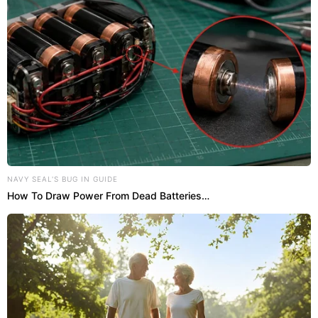
NAVY SEAL'S BUG IN GUIDE
How To Draw Power From Dead Batteries…
Quais as vantagens de expor as
camisas em guarda-roupa aberto?
Manter as peças mais utilizadas
visíveis
facilita