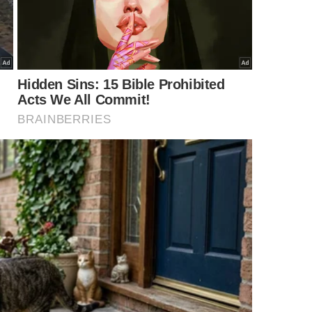
na de casa limpando gaiola de calopsita -
Imagem gerada por IA
pécie?
pagaios, a
calopsita
costuma vocalizar diariamente.
rtamento natural da espécie.