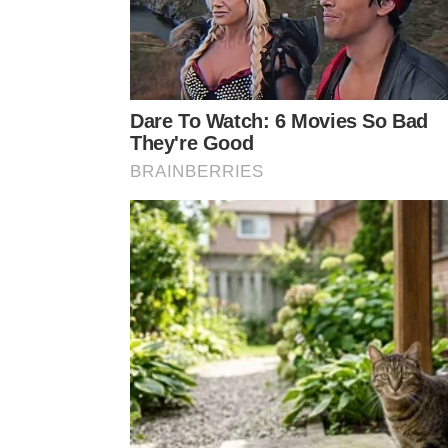
Do
O barulho faz parte da rotina da es
Embora não seja tão barulhenta quanto alguns pa
Assobios, chamados e sons fazem parte do compo