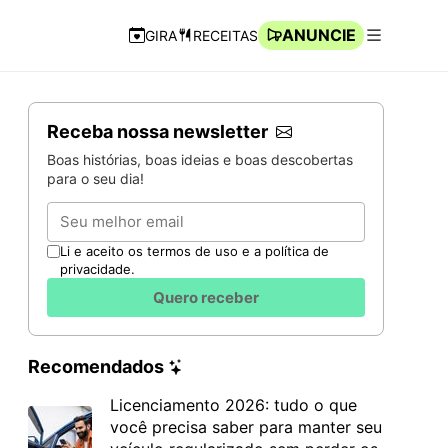
ANUNCIE
GIRA
RECEITAS
Navegação Rápida
Abrir men
Receba nossa newsletter
Boas histórias, boas ideias e boas descobertas
para o seu dia!
Email
Li e aceito os termos de uso e a política de
privacidade.
Quero receber
Recomendados
Licenciamento 2026: tudo o que
você precisa saber para manter seu