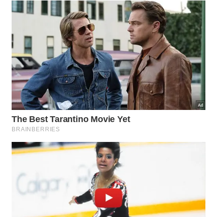
O caso da cantora Nauny, cujo túmulo continha
uma versão própria do célebre Livro dos Mortos.
A presença frequente de rolos de papiro que
viajavam junto aos corpos das devotas de Amon.
A confirmação de que os registros escritos eram
depositados deliberadamente para guiar o
falecido.
Qual é a importância dos papiros
encontrados?
Os oito manuscritos descobertos na escavação
podem representar as peças mais cruciais para
decifrar os mistérios da câmara. Como vários rolos
ainda preservam seus lacres originais, os textos
históricos continuam totalmente inéditos, gerando
imensa expectativa sobre o
conteúdo
valioso
protegido há
milênios
.