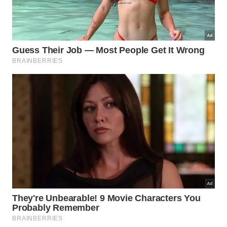
além.
Registros administrativos detalhados sobre as
atividades diárias do templo em Karnak.
Listas organizadas destinadas ao controle
logístico do gerenciamento dos sepultamentos
coletivos.
Como os cientistas planejam
preservar esse patrimônio?
Os caixões foram encontrados em condições
extremamente frágeis devido à deterioração natural
da madeira e das camadas de gesso pintado.
Equipes de restauração executaram intervenções
emergenciais de conservação para estabilizar as
superfícies descascadas e limpar depósitos de
sujeira sem
comprometer
as raras
cores
originais.
A próxima etapa dos trabalhos envolve a busca