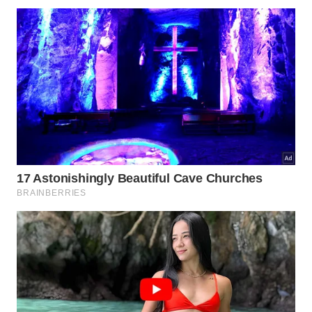
finalidade dos escritos através de possibilidades
variadas que incluem os seguintes
tópicos
essenciais listados a
seguir
.
Orações fúnebres detalhadas elaboradas
especificamente para a proteção espiritual no