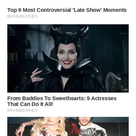
Câmara mortuária subterrânea em Luxor revela caixões
pintados e papiros intactos das cantoras do templo de
Amon. – Imagem gerada por IA
O destaque absoluto das marcações fúnebres
aponta para uma identidade corporativa ou
espiritual muito forte entre os sepultados. EssaDoc
característica singular sugere que o pertencimento
ao grupo do templo superava os laços familiares
habituais nas práticas funerárias desse
período
histórico repleto de transformações na
sociedade
.