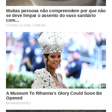
Ritualística Musical
A Importância das Cantoras
Essas mulheres não funcionavam como
meros adornos decorativos nos rituais
egípcios. Suas apresentações musicais
animavam os cultos solenes que
interligavam a rotina do povo, o imenso
poder dos sacerdotes e a própria vontade
dos deuses antigos.