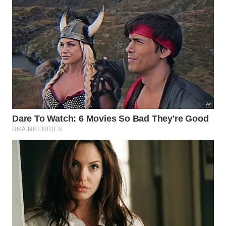
Elas integravam o núcleo estrutural que
mantinha vivo o coração espiritual de Tebas,
demonstrando que a música sacra atuava
como ferramenta de governança moral e
coesão comunitária dentro daquela
civilização extremamente teocrática.
A descoberta atual ajuda a traçar paralelos
históricos importantes com outros achados
arqueológicos famosos da região. Documentos