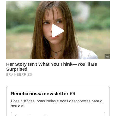
contínua pelas tumbas originais de onde esses
caixões foram transferidos no passado. Essa
investigação detalhada pretende esclarecer se as
cantoras foram sepultadas juntas inicialmente ou
reunidas tardiamente por
motivos de
segurança
institucional
nessa importante
fase
histórica.
Referências:
Ministry of Tourism and Antiquities –
Finding “a cache of colorful sarcophagi of Amun’s
minstrels” and eight rare papyri from the Third
Intermediate Period in Qurna
Receba nossa newsletter
Boas histórias, boas ideias e boas descobertas para o
seu dia!
Email