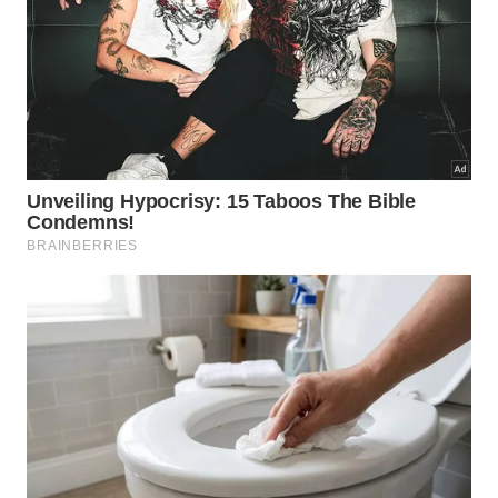
Quem eram as cantoras do templo
de Amon?
As mulheres sepultadas exerciam função essencial
no templo de Karnak, dedicado ao culto de Amon.
Elas pertenciam a famílias da elite, sendo
responsáveis por conduzir as cerimônias sagradas
por meio de suas
vozes
potentes e de músicas
fundamentais para a
devoção
coletiva.
🎵