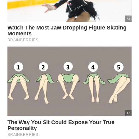
Arqueólogos em Luxor entraram em uma câmara funerária
escavada na rocha e encontraram um estoque compacto
de caixões de madeira pintados amarrados aos antigos
“Cantores de Amon”. -
créditos: Shutterstock
A comunidade científica trabalha com diferentes
hipóteses sobre a natureza desses documentos
lacrados encontrados no interior do vaso. Os
pesquisadores buscam compreender a real