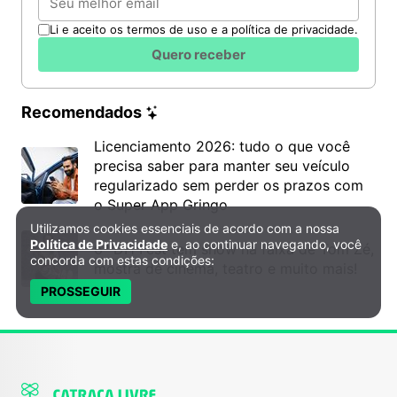
Li e aceito os termos de uso e a política de privacidade.
Quero receber
Recomendados
Licenciamento 2026: tudo o que você
precisa saber para manter seu veículo
regularizado sem perder os prazos com
o Super App Gringo
Utilizamos cookies essenciais de acordo com a nossa
Política de Privacidade e Cookies
Política de Privacidade
e, ao continuar navegando, você
6º DH Fest tem show na faixa de Tom Zé,
concorda com estas condições:
mostra de cinema, teatro e muito mais!
PROSSEGUIR