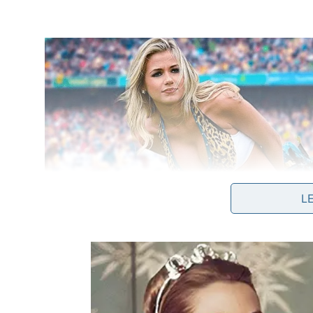
L
Além dos utensílios de cozinha, muitas pessoas a
sempre com movimentos suaves e enxágue abunda
Pias de inox:
auxiliar na remoção de manchas de
Fogões:
ajudar a soltar crostas metálicas ao r