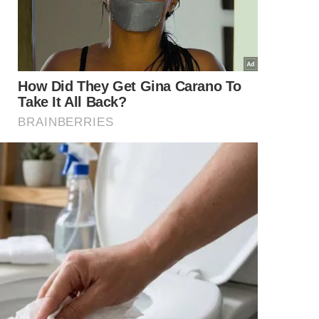
icarbonato para limpar panelas, pias e outras áreas da casa sem
desperdício.
borra de café com bicarbonato de
ngredientes deve ser equilibrada. Em geral, recomenda-se
bicarbonato de sódio
, formando uma pasta úmida, com
 durante o uso.