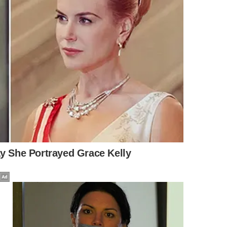
 fortes;
rilho em áreas engorduradas.