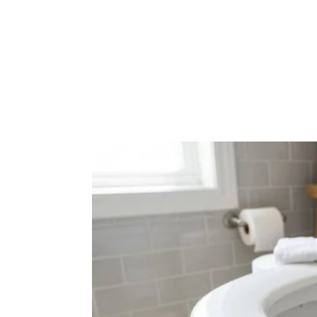
Veja como reaproveitar a borra de café com b
Como preparar e usar a mistura de 
sódio?
Para obter boa eficiência, a proporção entre os i
misturar 2 partes de borra de café para 1 parte de
textura
esfoliante
, que não escorra com facilidade