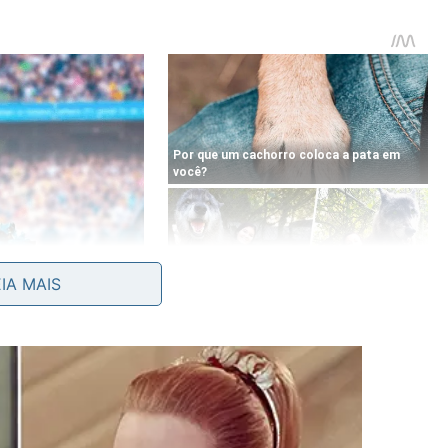
EIA MAIS
proveitam a mistura em diferentes pontos da casa,
nte, como nos exemplos a seguir:
 gordura e odores leves;
edor dos queimadores;