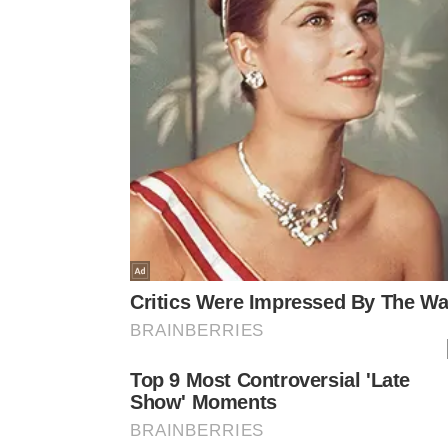
Lixeiras:
contribuir para neutralizar cheiros mais
Superfícies externas de panelas:
recuperar o b