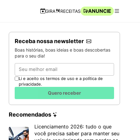
ANUNCIE
GIRA
RECEITAS
Navegação Rápida
Abrir men
Receba nossa newsletter
Boas histórias, boas ideias e boas descobertas
para o seu dia!
Email
Li e aceito os termos de uso e a política de
privacidade.
Quero receber
Recomendados
Licenciamento 2026: tudo o que
você precisa saber para manter seu