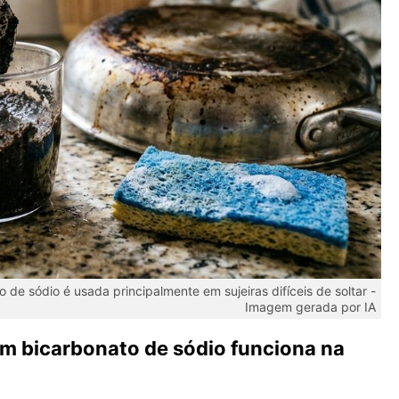
 de sódio é usada principalmente em sujeiras difíceis de soltar -
Imagem gerada por IA
om bicarbonato de sódio funciona na