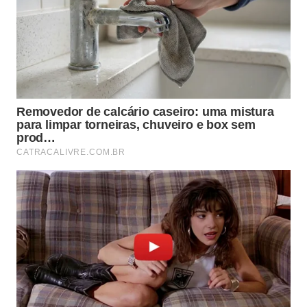
sobre a ilusão do controle absoluto?
A natureza da existência humana é marcada pela
impermanência constante e tentar controlar todos
os acontecimentos é um erro. O mestre ensina que a
dor se multiplica quando resistimos às
transformações naturais que ocorrem
inevitavelmente em nosso
destino
diariamente com
força
.
Aceitar que as alegrias e as dificuldades são
passageiras permite desenvolver uma postura
consciente e madura perante a vida. Romper com a
fantasia do domínio total esvazia os temores
diários, abrindo espaço para uma maravilhosa
sensação de
liberdade
mental e
serenidade
.