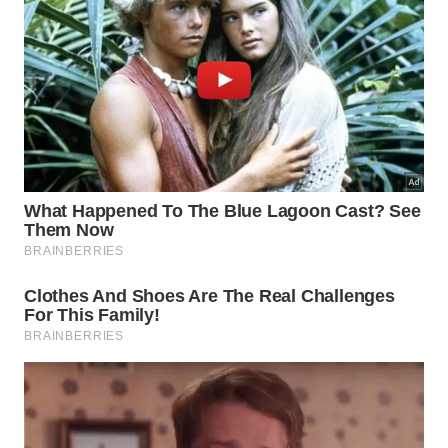
Práticas recomendadas
Adote estes hábitos budistas para acalmar a
mente e reduzir as frustrações:
Praticar a meditação diária com foco
1
exclusivo na respiração profunda;
Identificar e listar os apegos
2
emocionais desnecessários que
acumulamos;
Exercitar a aceitação ativa diante de
3
imprevistos do cotidiano.
Como aplicar as Quatro Nobres
Verdades na rotina cheia de pressa?