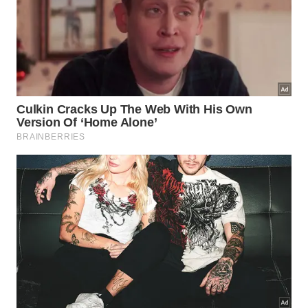
O ponto central dessa filosofia milenar reside no
entendimento claro de que o sofrimento existe e
possui causas bem definidas. Reconhecer que
nossos apegos diários geram esse desconforto
constante é o primeiro passo para transformar
positivamente nossa
experiência
mental
relevante
.
A boa notícia é que existe uma libertação real por
meio do desenvolvimento contínuo de condutas
éticas e mentais adequadas. Seguir essas diretrizes
práticas no cotidiano agitado ajuda a manter o foco
no presente, diminuindo drasticamente o
impacto
das
frustrações
.
Confira os pilares essenciais para aplicar esse
conhecimento no seu dia a dia:
Praticar a fala correta evitando fofocas ou
julgamentos severos;