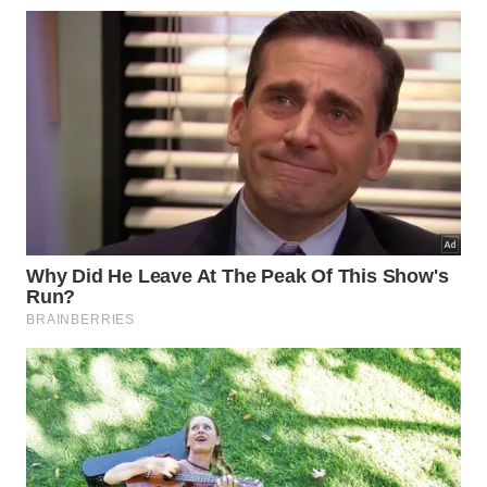
Aprender a testemunhar os próprios pensamentos
sem se identificar com eles é a chave definitiva para
alcançar a estabilidade emocional. Em vez de agir
por impulso diante de cada desejo, o indivíduo
sábio escolhe apenas notar o surgimento e o
declínio
dessa
vontade
.
Essa prática constante de atenção plena cria uma
distância saudável entre o estímulo externo e a sua
reação imediata interna. Com o tempo, essa postura
consciente reduz o sofrimento e transforma a sua
experiência de vida em algo muito mais
harmônico
e
pleno
.