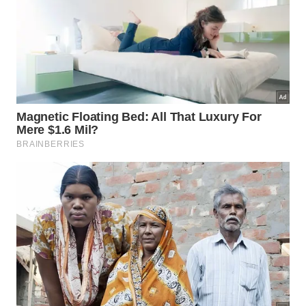
Alimentar o rancor funciona como beber um veneno
letal esperando que a outra pessoa sofra as
consequências negativas dele. Quando decidimos
abandonar esses sentimentos velhos, liberamos
espaço para experimentar a verdadeira leveza e
viver com total
clareza
no
presente
.
Abaixo, um vídeo do
canal Corvo Seco no YouTube
que aprofunda os pontos discutidos neste tema: