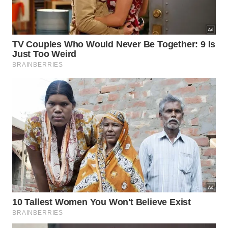
na parte interna ou externa ajuda a soltar gordura
resistente; em tampas de vidro, recomenda-se usar
o lado macio da esponja para diminuir o risco de
arranhões.
Assista um vídeo no canal do Youtube
Dicas de Mãe
que fala sobre como reaproveitar a borra de café
misturada com bicarbonato de sódio para criar um
poderoso esfoliante e desengordurante caseiro: