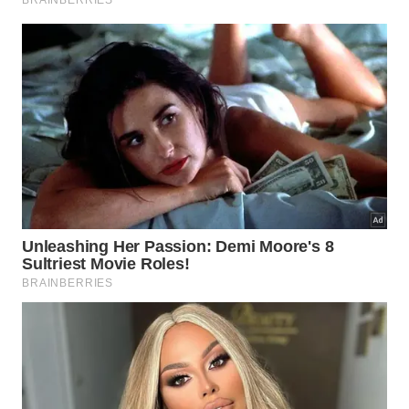
Como aproveitar melhor o café
usado com bicarbonato na rotina da
casa?
No contexto atual de maior atenção ao desperdício
e ao impacto ambiental, reaproveitar o café usado
com bicarbonato se encaixa bem em hábitos mais
sustentáveis, mas funciona melhor como
complemento à limpeza comum do que como único
recurso. Os resultados variam conforme o tipo de
sujeira, o material da panela e a frequência de uso.
Para facilitar ainda mais a rotina, vale combinar essa
mistura com outros hábitos simples, como
preaquecer panelas antes de cozinhar, usar a
quantidade adequada de óleo, evitar chama muito
alta e deixar utensílios de molho quando não puder