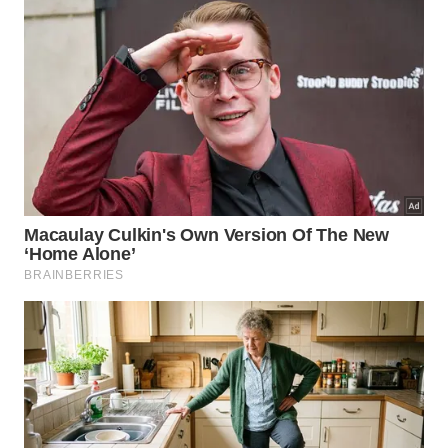
https://www.youtube.com/watch?v=m_09zT1hC7E
Quais cuidados são importantes ao
usar café usado com bicarbonato?
Embora seja uma alternativa simples, essa mistura
exige atenção com superfícies delicadas, como
certos antiaderentes, que podem se desgastar com
o atrito da borra. Por isso, o uso é mais indicado em
inox, ferro ou alumínio, sempre evitando força
excessiva e testando antes em uma área pequena e
discreta.