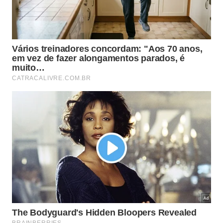
Outro cuidado é evitar entupimentos em pias e
ralos, já que o acúmulo de borra pode prejudicar a
tubulação ao longo do tempo. A orientação é
descartar o excesso de café no lixo orgânico, usar
pequenas quantidades na pia e preferir apenas
bicarbonato em pó seco, em dose moderada,
quando a intenção for atuar diretamente no
encanamento.