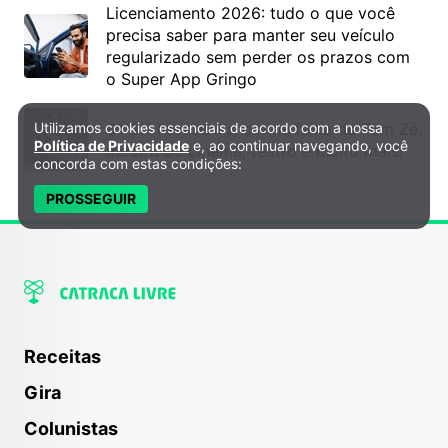
Licenciamento 2026: tudo o que você
precisa saber para manter seu veículo
regularizado sem perder os prazos com
o Super App Gringo
6º DH Fest tem show na faixa de Tom Zé,
Utilizamos cookies essenciais de acordo com a nossa
Política de Privacidade e Cookies
Política de Privacidade
e, ao continuar navegando, você
mostra de cinema, teatro e muito mais!
concorda com estas condições:
PROSSEGUIR
Receitas
Gira
Colunistas