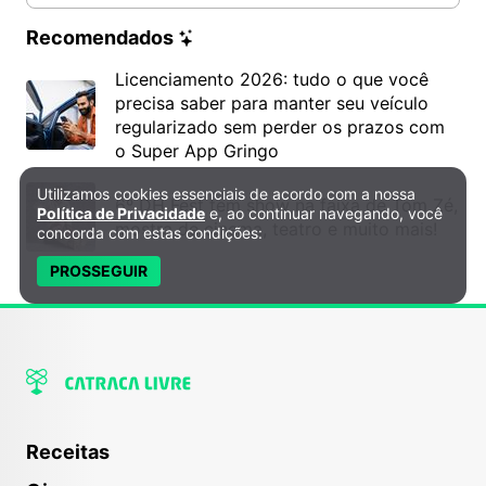
Recomendados
Licenciamento 2026: tudo o que você
precisa saber para manter seu veículo
regularizado sem perder os prazos com
o Super App Gringo
Utilizamos cookies essenciais de acordo com a nossa
Política de Privacidade e Cookies
6º DH Fest tem show na faixa de Tom Zé,
Política de Privacidade
e, ao continuar navegando, você
mostra de cinema, teatro e muito mais!
concorda com estas condições:
PROSSEGUIR
Receitas