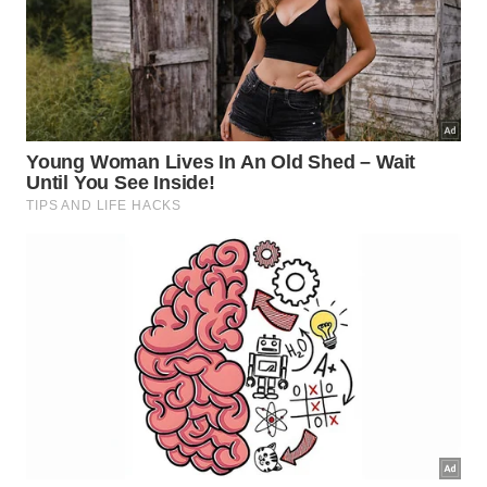
A frequência de reposição depende de clima, tipo
de irrigação e intensidade das pragas. Em locais
chuvosos, a camada de cascas se desfaz mais
rápido, exigindo renovação a cada uma ou duas
semanas, enquanto em regiões secas ou vasos
protegidos o intervalo pode ser bem maior.
Uma forma prática de controle é observar se os
fragmentos ainda estão visíveis e ásperos ao toque.
Quando começam a se misturar totalmente ao solo,
a barreira perde eficiência, sinalizando o momento
de repor; assim, o uso constante se integra à rotina
da horta e transforma um resíduo doméstico em um
aliado discreto e funcional.