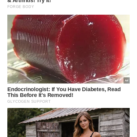
Hortaliças de fruto:
tomates, pimentões,
pimentas e berinjelas, mais suscetíveis à falta de
cálcio.
Verduras e folhosas:
alface, espinafre, rúcula e
couves, muito atacadas por lesmas e caracóis.
Ervas aromáticas:
manjericão, salsinha e
cebolinha, sobretudo em vasos e jardineiras.
Flores e ornamentais:
roseiras e flores de
canteiro sensíveis a pragas rasteiras.
Com que frequência renovar as
cascas de ovo no solo?