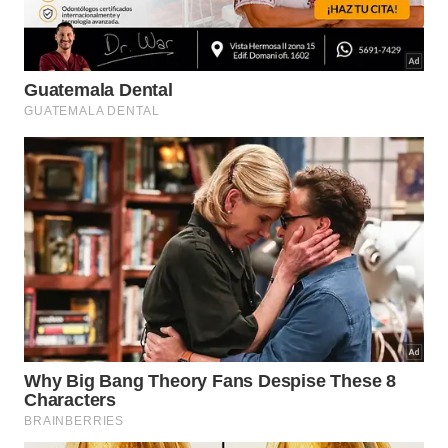
maiores formam barreira áspera, e o pó fino é útil
misturado ao solo.
Na aplicação, espalhe uma camada de
casca de ovo
moída ao redor da base das plantas, formando um
círculo contínuo. Essa “coroa” deve ser renovada
periodicamente, pois chuva, irrigação e
decomposição quebram os pedaços, que acabam
se incorporando ao solo com o tempo.