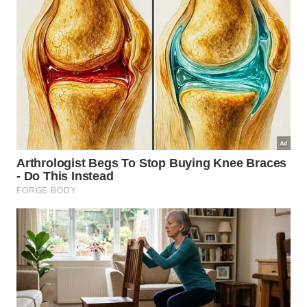
Aprenda a limpar, secar e triturar cascas de ovo para
aproveitar melhor seus nutrientes no jardim -
Imagem
gerada por inteligência artificial
Quais plantas mais se beneficiam
das cascas de ovo?