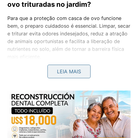
ovo trituradas no jardim?
Para que a proteção com casca de ovo funcione
bem, o preparo cuidadoso é essencial. Limpar, secar
e triturar evita odores indesejados, reduz a atração
de animais oportunistas e facilita a liberação de
nutrientes no solo, além de tornar a barreira física
mais eficiente.
Limpeza:
após usar os ovos na
cozinha
, enxágue
LEIA MAIS
as cascas para remover restos de clara e gema,
diminuindo mau cheiro e insetos.
Secagem:
deixe secar ao ar em local ventilado
ou coloque rapidamente no forno baixo,
aproveitando o calor após o preparo de outros
alimentos.
Trituração:
já secas, esmague com as mãos,
pilão ou processe em liquidificador; pedaços