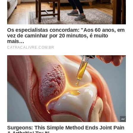
Algumas espécies respondem melhor à combinação
de barreira física e reforço de cálcio no solo.
Hortaliças de fruto e folhosas sensíveis a lesmas
tendem a mostrar resultados mais visíveis, assim
como plantas ornamentais cultivadas em canteiros
úmidos ou sombreados.
Para orientar o uso no dia a dia, vale conhecer
alguns grupos de plantas em que o aproveitamento
é especialmente interessante: